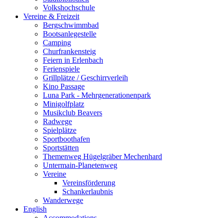
Volkshochschule
Vereine & Freizeit
Bergschwimmbad
Bootsanlegestelle
Camping
Churfrankensteig
Feiern in Erlenbach
Ferienspiele
Grillplätze / Geschirrverleih
Kino Passage
Luna Park - Mehrgenerationenpark
Minigolfplatz
Musikclub Beavers
Radwege
Spielplätze
Sportboothafen
Sportstätten
Themenweg Hügelgräber Mechenhard
Untermain-Planetenweg
Vereine
Vereinsförderung
Schankerlaubnis
Wanderwege
English
Accommodations