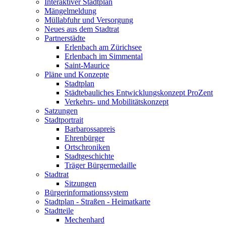
Interaktiver Stadtplan
Mängelmeldung
Müllabfuhr und Versorgung
Neues aus dem Stadtrat
Partnerstädte
Erlenbach am Zürichsee
Erlenbach im Simmental
Saint-Maurice
Pläne und Konzepte
Stadtplan
Städtebauliches Entwicklungskonzept ProZent
Verkehrs- und Mobilitätskonzept
Satzungen
Stadtportrait
Barbarossapreis
Ehrenbürger
Ortschroniken
Stadtgeschichte
Träger Bürgermedaille
Stadtrat
Sitzungen
Bürgerinformationssystem
Stadtplan - Straßen - Heimatkarte
Stadtteile
Mechenhard