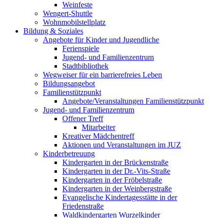
Weinfeste
Wengert-Shuttle
Wohnmobilstellplatz
Bildung & Soziales
Angebote für Kinder und Jugendliche
Ferienspiele
Jugend- und Familienzentrum
Stadtbibliothek
Wegweiser für ein barrierefreies Leben
Bildungsangebot
Familienstützpunkt
Angebote/Veranstaltungen Familienstützpunkt
Jugend- und Familienzentrum
Offener Treff
Mitarbeiter
Kreativer Mädchentreff
Aktionen und Veranstaltungen im JUZ
Kinderbetreuung
Kindergarten in der Brückenstraße
Kindergarten in der Dr.-Vits-Straße
Kindergarten in der Fröbelstraße
Kindergarten in der Weinbergstraße
Evangelische Kindertagesstätte in der
Friedenstraße
Waldkindergarten Wurzelkinder