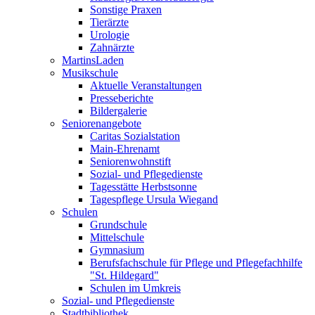
Sonstige Praxen
Tierärzte
Urologie
Zahnärzte
MartinsLaden
Musikschule
Aktuelle Veranstaltungen
Presseberichte
Bildergalerie
Seniorenangebote
Caritas Sozialstation
Main-Ehrenamt
Seniorenwohnstift
Sozial- und Pflegedienste
Tagesstätte Herbstsonne
Tagespflege Ursula Wiegand
Schulen
Grundschule
Mittelschule
Gymnasium
Berufsfachschule für Pflege und Pflegefachhilfe
"St. Hildegard"
Schulen im Umkreis
Sozial- und Pflegedienste
Stadtbibliothek