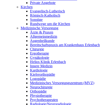
Private Angebote
Kirchen
Evangelisch-Lutherisch
Römisch-Katholisch
Sonstige
Rundwege um die Kirchen
Medizinische Versorgung
Ärzte & Praxen
Allgemeinmedizin
Augenheilkunde
Bereitschaftspraxis am Krankenhaus Erlenbach
Chirurgie
Ergotherapie
Gynäkologie
Helios Klinik Erlenbach
Innere Medizin
Kardiologie
Kieferorthopädie
Logopädie
Medizinisches Versorgungszentrum (MVZ)
Neurochirurgie
Orthopädie
Physiotherapie
Psychotherapeuten
Radiologie/Neuroradiologie