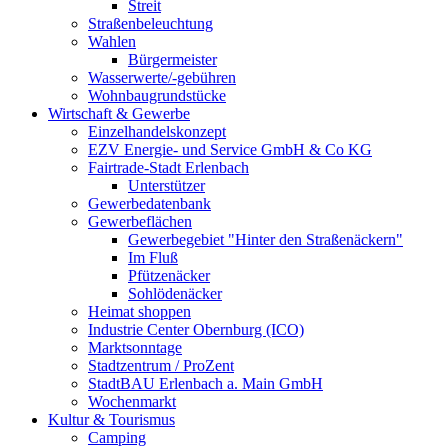
Streit
Straßenbeleuchtung
Wahlen
Bürgermeister
Wasserwerte/-gebühren
Wohnbaugrundstücke
Wirtschaft & Gewerbe
Einzelhandelskonzept
EZV Energie- und Service GmbH & Co KG
Fairtrade-Stadt Erlenbach
Unterstützer
Gewerbedatenbank
Gewerbeflächen
Gewerbegebiet "Hinter den Straßenäckern"
Im Fluß
Pfützenäcker
Sohlödenäcker
Heimat shoppen
Industrie Center Obernburg (ICO)
Marktsonntage
Stadtzentrum / ProZent
StadtBAU Erlenbach a. Main GmbH
Wochenmarkt
Kultur & Tourismus
Camping