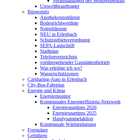
Veranstaltungen des Seniorenbeitrats
Umweltbeauftragter
Bürgerinfo
Apothekennotdienst
Bodenrichtwertliste
Notrufdienste
NEU in Erlenbach
Schutzgebietsverordnung
SEPA-Lastschrift
Stadtplan
Telefonverzeichnis
vorübergehender Gaststättenbetrieb
Was erledige ich wo?
Wasserschutzzonen
Carsharing-Auto in Erlenbach
City-Bus-Fahrplan
Energie und Klima
Energiemonitor
Kommunales Energieeffizienz-Netzwerk
Energiespartipps 2026
Energiespartipps 2025
Handysammelaktion
Kommunale Wärmeplanung
Formulare
Gebühren