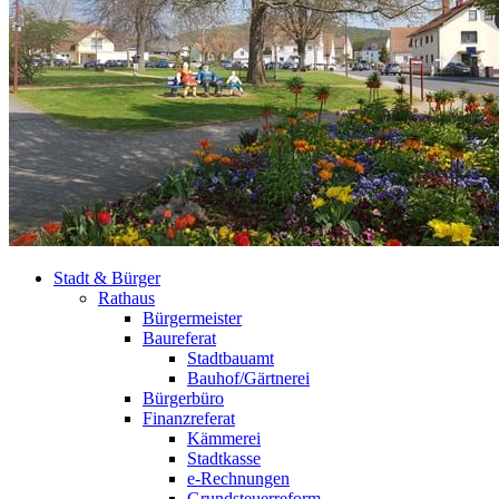
Stadt & Bürger
Rathaus
Bürgermeister
Baureferat
Stadtbauamt
Bauhof/Gärtnerei
Bürgerbüro
Finanzreferat
Kämmerei
Stadtkasse
e-Rechnungen
Grundsteuerreform