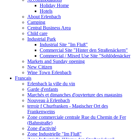
Holiday Home
Hotels
About Erlenbach
Camping
Central Business Area
Child care
Industrial Park
Industrial Site "Im Fluß"
Commercial Site "Hinter den Straßenäckern"
Commercial / Mixed Use Site "Sohlödenäcker
Markets and Sunday opening
New Citizen
Wine Town Erlenbach
Français
Erlenbach la ville du vin
Garde d'enfants
Marchés et dimanches d'ouvterture des magasins
Nouveau à Erlenbach
terroir f Churfranken - Magischer Ort des
Frankenweins
Zone commerciale centrale Rue du Chemin de Fer
(Bahnstraße)
Zone d'activité
Zone Industrielle "Im Fluß"