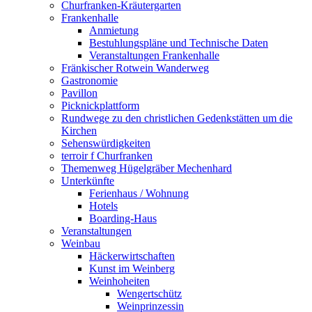
Churfranken-Kräutergarten
Frankenhalle
Anmietung
Bestuhlungspläne und Technische Daten
Veranstaltungen Frankenhalle
Fränkischer Rotwein Wanderweg
Gastronomie
Pavillon
Picknickplattform
Rundwege zu den christlichen Gedenkstätten um die
Kirchen
Sehenswürdigkeiten
terroir f Churfranken
Themenweg Hügelgräber Mechenhard
Unterkünfte
Ferienhaus / Wohnung
Hotels
Boarding-Haus
Veranstaltungen
Weinbau
Häckerwirtschaften
Kunst im Weinberg
Weinhoheiten
Wengertschütz
Weinprinzessin