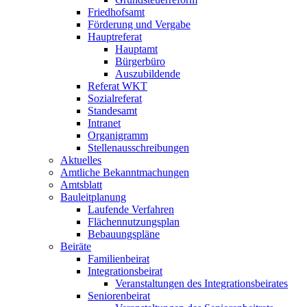
Friedhofsamt
Förderung und Vergabe
Hauptreferat
Hauptamt
Bürgerbüro
Auszubildende
Referat WKT
Sozialreferat
Standesamt
Intranet
Organigramm
Stellenausschreibungen
Aktuelles
Amtliche Bekanntmachungen
Amtsblatt
Bauleitplanung
Laufende Verfahren
Flächennutzungsplan
Bebauungspläne
Beiräte
Familienbeirat
Integrationsbeirat
Veranstaltungen des Integrationsbeirates
Seniorenbeirat