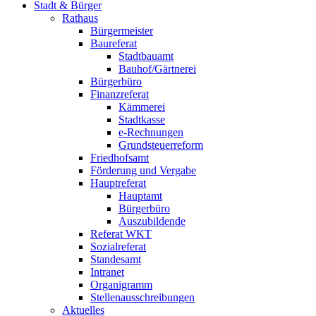
Stadt & Bürger
Rathaus
Bürgermeister
Baureferat
Stadtbauamt
Bauhof/Gärtnerei
Bürgerbüro
Finanzreferat
Kämmerei
Stadtkasse
e-Rechnungen
Grundsteuerreform
Friedhofsamt
Förderung und Vergabe
Hauptreferat
Hauptamt
Bürgerbüro
Auszubildende
Referat WKT
Sozialreferat
Standesamt
Intranet
Organigramm
Stellenausschreibungen
Aktuelles