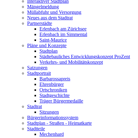
Interaktiver Stadtplan
Mängelmeldung
Müllabfuhr und Versorgung
Neues aus dem Stadtrat
Partnerstädte
Erlenbach am Zürichsee
Erlenbach im Simmental
Saint-Maurice
Pläne und Konzepte
Stadtplan
Städtebauliches Entwicklungskonzept ProZent
Verkehrs- und Mobilitätskonzept
Satzungen
Stadtportrait
Barbarossapreis
Ehrenbürger
Ortschroniken
Stadtgeschichte
Träger Bürgermedaille
Stadtrat
Sitzungen
Bürgerinformationssystem
Stadtplan - Straßen - Heimatkarte
Stadtteile
Mechenhard