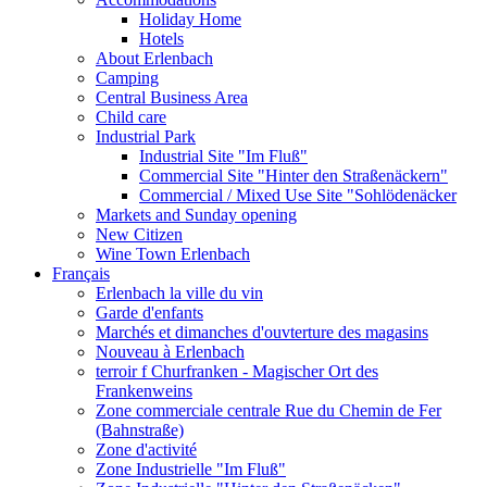
Holiday Home
Hotels
About Erlenbach
Camping
Central Business Area
Child care
Industrial Park
Industrial Site "Im Fluß"
Commercial Site "Hinter den Straßenäckern"
Commercial / Mixed Use Site "Sohlödenäcker
Markets and Sunday opening
New Citizen
Wine Town Erlenbach
Français
Erlenbach la ville du vin
Garde d'enfants
Marchés et dimanches d'ouvterture des magasins
Nouveau à Erlenbach
terroir f Churfranken - Magischer Ort des
Frankenweins
Zone commerciale centrale Rue du Chemin de Fer
(Bahnstraße)
Zone d'activité
Zone Industrielle "Im Fluß"