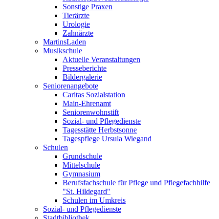
Sonstige Praxen
Tierärzte
Urologie
Zahnärzte
MartinsLaden
Musikschule
Aktuelle Veranstaltungen
Presseberichte
Bildergalerie
Seniorenangebote
Caritas Sozialstation
Main-Ehrenamt
Seniorenwohnstift
Sozial- und Pflegedienste
Tagesstätte Herbstsonne
Tagespflege Ursula Wiegand
Schulen
Grundschule
Mittelschule
Gymnasium
Berufsfachschule für Pflege und Pflegefachhilfe
"St. Hildegard"
Schulen im Umkreis
Sozial- und Pflegedienste
Stadtbibliothek