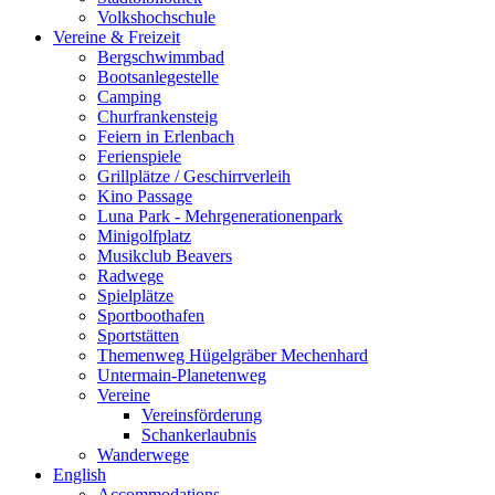
Volkshochschule
Vereine & Freizeit
Bergschwimmbad
Bootsanlegestelle
Camping
Churfrankensteig
Feiern in Erlenbach
Ferienspiele
Grillplätze / Geschirrverleih
Kino Passage
Luna Park - Mehrgenerationenpark
Minigolfplatz
Musikclub Beavers
Radwege
Spielplätze
Sportboothafen
Sportstätten
Themenweg Hügelgräber Mechenhard
Untermain-Planetenweg
Vereine
Vereinsförderung
Schankerlaubnis
Wanderwege
English
Accommodations