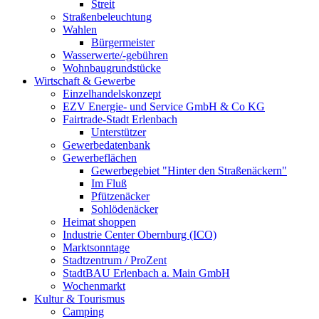
Streit
Straßenbeleuchtung
Wahlen
Bürgermeister
Wasserwerte/-gebühren
Wohnbaugrundstücke
Wirtschaft & Gewerbe
Einzelhandelskonzept
EZV Energie- und Service GmbH & Co KG
Fairtrade-Stadt Erlenbach
Unterstützer
Gewerbedatenbank
Gewerbeflächen
Gewerbegebiet "Hinter den Straßenäckern"
Im Fluß
Pfützenäcker
Sohlödenäcker
Heimat shoppen
Industrie Center Obernburg (ICO)
Marktsonntage
Stadtzentrum / ProZent
StadtBAU Erlenbach a. Main GmbH
Wochenmarkt
Kultur & Tourismus
Camping