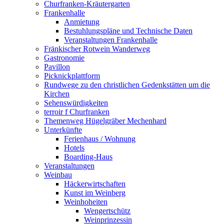
Churfranken-Kräutergarten
Frankenhalle
Anmietung
Bestuhlungspläne und Technische Daten
Veranstaltungen Frankenhalle
Fränkischer Rotwein Wanderweg
Gastronomie
Pavillon
Picknickplattform
Rundwege zu den christlichen Gedenkstätten um die
Kirchen
Sehenswürdigkeiten
terroir f Churfranken
Themenweg Hügelgräber Mechenhard
Unterkünfte
Ferienhaus / Wohnung
Hotels
Boarding-Haus
Veranstaltungen
Weinbau
Häckerwirtschaften
Kunst im Weinberg
Weinhoheiten
Wengertschütz
Weinprinzessin