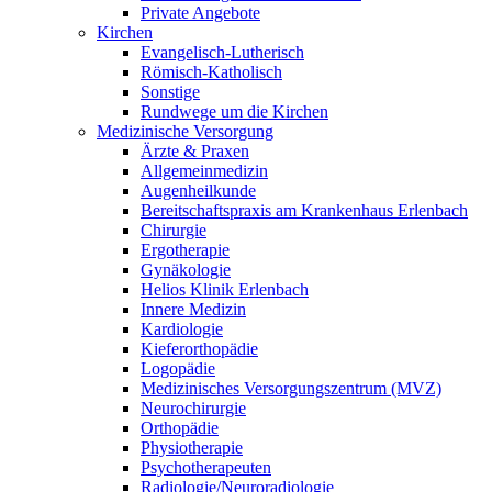
Private Angebote
Kirchen
Evangelisch-Lutherisch
Römisch-Katholisch
Sonstige
Rundwege um die Kirchen
Medizinische Versorgung
Ärzte & Praxen
Allgemeinmedizin
Augenheilkunde
Bereitschaftspraxis am Krankenhaus Erlenbach
Chirurgie
Ergotherapie
Gynäkologie
Helios Klinik Erlenbach
Innere Medizin
Kardiologie
Kieferorthopädie
Logopädie
Medizinisches Versorgungszentrum (MVZ)
Neurochirurgie
Orthopädie
Physiotherapie
Psychotherapeuten
Radiologie/Neuroradiologie