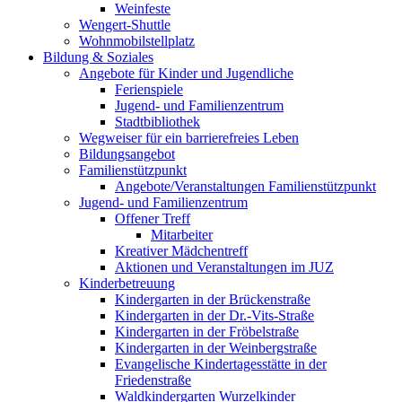
Weinfeste
Wengert-Shuttle
Wohnmobilstellplatz
Bildung & Soziales
Angebote für Kinder und Jugendliche
Ferienspiele
Jugend- und Familienzentrum
Stadtbibliothek
Wegweiser für ein barrierefreies Leben
Bildungsangebot
Familienstützpunkt
Angebote/Veranstaltungen Familienstützpunkt
Jugend- und Familienzentrum
Offener Treff
Mitarbeiter
Kreativer Mädchentreff
Aktionen und Veranstaltungen im JUZ
Kinderbetreuung
Kindergarten in der Brückenstraße
Kindergarten in der Dr.-Vits-Straße
Kindergarten in der Fröbelstraße
Kindergarten in der Weinbergstraße
Evangelische Kindertagesstätte in der
Friedenstraße
Waldkindergarten Wurzelkinder