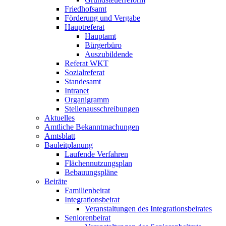
Friedhofsamt
Förderung und Vergabe
Hauptreferat
Hauptamt
Bürgerbüro
Auszubildende
Referat WKT
Sozialreferat
Standesamt
Intranet
Organigramm
Stellenausschreibungen
Aktuelles
Amtliche Bekanntmachungen
Amtsblatt
Bauleitplanung
Laufende Verfahren
Flächennutzungsplan
Bebauungspläne
Beiräte
Familienbeirat
Integrationsbeirat
Veranstaltungen des Integrationsbeirates
Seniorenbeirat