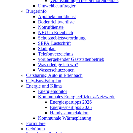
Veranstaltungen des Seniorenbeitrats
Umweltbeauftragter
Bürgerinfo
Apothekennotdienst
Bodenrichtwertliste
Notrufdienste
NEU in Erlenbach
Schutzgebietsverordnung
SEPA-Lastschrift
Stadtplan
Telefonverzeichnis
vorübergehender Gaststättenbetrieb
Was erledige ich wo?
Wasserschutzzonen
Carsharing-Auto in Erlenbach
City-Bus-Fahrplan
Energie und Klima
Energiemonitor
Kommunales Energieeffizienz-Netzwerk
Energiespartipps 2026
Energiespartipps 2025
Handysammelaktion
Kommunale Wärmeplanung
Formulare
Gebühren