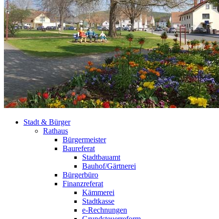
Stadt & Bürger
Rathaus
Bürgermeister
Baureferat
Stadtbauamt
Bauhof/Gärtnerei
Bürgerbüro
Finanzreferat
Kämmerei
Stadtkasse
e-Rechnungen
Grundsteuerreform