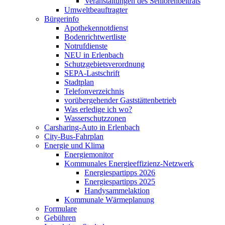
Veranstaltungen des Seniorenbeitrats
Umweltbeauftragter
Bürgerinfo
Apothekennotdienst
Bodenrichtwertliste
Notrufdienste
NEU in Erlenbach
Schutzgebietsverordnung
SEPA-Lastschrift
Stadtplan
Telefonverzeichnis
vorübergehender Gaststättenbetrieb
Was erledige ich wo?
Wasserschutzzonen
Carsharing-Auto in Erlenbach
City-Bus-Fahrplan
Energie und Klima
Energiemonitor
Kommunales Energieeffizienz-Netzwerk
Energiespartipps 2026
Energiespartipps 2025
Handysammelaktion
Kommunale Wärmeplanung
Formulare
Gebühren