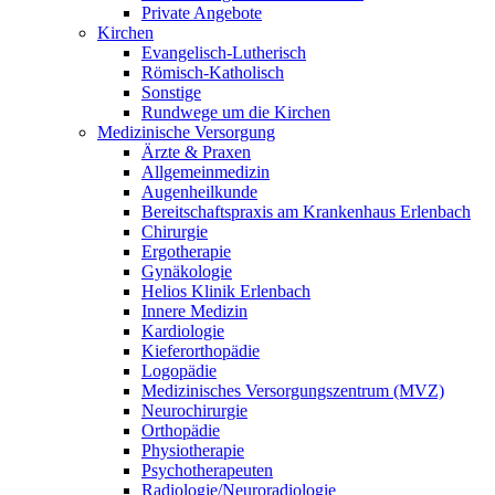
Private Angebote
Kirchen
Evangelisch-Lutherisch
Römisch-Katholisch
Sonstige
Rundwege um die Kirchen
Medizinische Versorgung
Ärzte & Praxen
Allgemeinmedizin
Augenheilkunde
Bereitschaftspraxis am Krankenhaus Erlenbach
Chirurgie
Ergotherapie
Gynäkologie
Helios Klinik Erlenbach
Innere Medizin
Kardiologie
Kieferorthopädie
Logopädie
Medizinisches Versorgungszentrum (MVZ)
Neurochirurgie
Orthopädie
Physiotherapie
Psychotherapeuten
Radiologie/Neuroradiologie