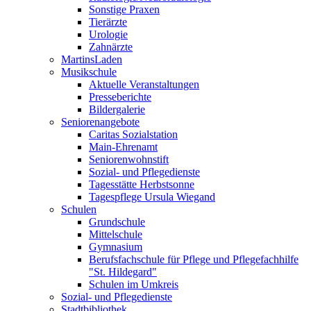
Sonstige Praxen
Tierärzte
Urologie
Zahnärzte
MartinsLaden
Musikschule
Aktuelle Veranstaltungen
Presseberichte
Bildergalerie
Seniorenangebote
Caritas Sozialstation
Main-Ehrenamt
Seniorenwohnstift
Sozial- und Pflegedienste
Tagesstätte Herbstsonne
Tagespflege Ursula Wiegand
Schulen
Grundschule
Mittelschule
Gymnasium
Berufsfachschule für Pflege und Pflegefachhilfe
"St. Hildegard"
Schulen im Umkreis
Sozial- und Pflegedienste
Stadtbibliothek