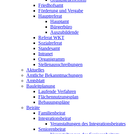
Friedhofsamt
Förderung und Vergabe
Hauptreferat
Hauptamt
Bürgerbüro
Auszubildende
Referat WKT
Sozialreferat
Standesamt
Intranet
Organigramm
Stellenausschreibungen
Aktuelles
Amtliche Bekanntmachungen
Amtsblatt
Bauleitplanung
Laufende Verfahren
Flächennutzungsplan
Bebauungspläne
Beiräte
Familienbeirat
Integrationsbeirat
Veranstaltungen des Integrationsbeirates
Seniorenbeirat