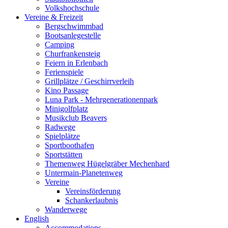
Volkshochschule
Vereine & Freizeit
Bergschwimmbad
Bootsanlegestelle
Camping
Churfrankensteig
Feiern in Erlenbach
Ferienspiele
Grillplätze / Geschirrverleih
Kino Passage
Luna Park - Mehrgenerationenpark
Minigolfplatz
Musikclub Beavers
Radwege
Spielplätze
Sportboothafen
Sportstätten
Themenweg Hügelgräber Mechenhard
Untermain-Planetenweg
Vereine
Vereinsförderung
Schankerlaubnis
Wanderwege
English
Accommodations