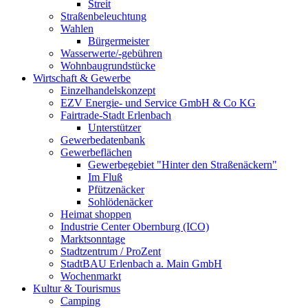
Streit
Straßenbeleuchtung
Wahlen
Bürgermeister
Wasserwerte/-gebühren
Wohnbaugrundstücke
Wirtschaft & Gewerbe
Einzelhandelskonzept
EZV Energie- und Service GmbH & Co KG
Fairtrade-Stadt Erlenbach
Unterstützer
Gewerbedatenbank
Gewerbeflächen
Gewerbegebiet "Hinter den Straßenäckern"
Im Fluß
Pfützenäcker
Sohlödenäcker
Heimat shoppen
Industrie Center Obernburg (ICO)
Marktsonntage
Stadtzentrum / ProZent
StadtBAU Erlenbach a. Main GmbH
Wochenmarkt
Kultur & Tourismus
Camping