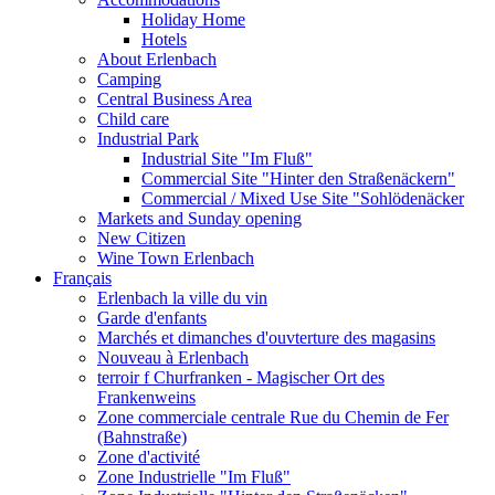
Holiday Home
Hotels
About Erlenbach
Camping
Central Business Area
Child care
Industrial Park
Industrial Site "Im Fluß"
Commercial Site "Hinter den Straßenäckern"
Commercial / Mixed Use Site "Sohlödenäcker
Markets and Sunday opening
New Citizen
Wine Town Erlenbach
Français
Erlenbach la ville du vin
Garde d'enfants
Marchés et dimanches d'ouvterture des magasins
Nouveau à Erlenbach
terroir f Churfranken - Magischer Ort des
Frankenweins
Zone commerciale centrale Rue du Chemin de Fer
(Bahnstraße)
Zone d'activité
Zone Industrielle "Im Fluß"