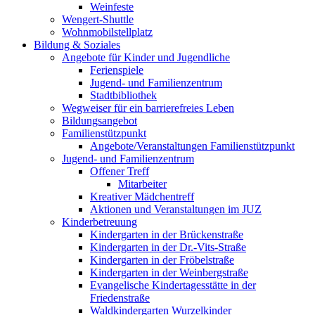
Weinfeste
Wengert-Shuttle
Wohnmobilstellplatz
Bildung & Soziales
Angebote für Kinder und Jugendliche
Ferienspiele
Jugend- und Familienzentrum
Stadtbibliothek
Wegweiser für ein barrierefreies Leben
Bildungsangebot
Familienstützpunkt
Angebote/Veranstaltungen Familienstützpunkt
Jugend- und Familienzentrum
Offener Treff
Mitarbeiter
Kreativer Mädchentreff
Aktionen und Veranstaltungen im JUZ
Kinderbetreuung
Kindergarten in der Brückenstraße
Kindergarten in der Dr.-Vits-Straße
Kindergarten in der Fröbelstraße
Kindergarten in der Weinbergstraße
Evangelische Kindertagesstätte in der
Friedenstraße
Waldkindergarten Wurzelkinder