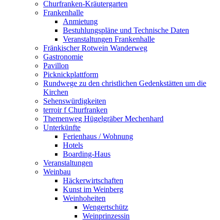
Churfranken-Kräutergarten
Frankenhalle
Anmietung
Bestuhlungspläne und Technische Daten
Veranstaltungen Frankenhalle
Fränkischer Rotwein Wanderweg
Gastronomie
Pavillon
Picknickplattform
Rundwege zu den christlichen Gedenkstätten um die
Kirchen
Sehenswürdigkeiten
terroir f Churfranken
Themenweg Hügelgräber Mechenhard
Unterkünfte
Ferienhaus / Wohnung
Hotels
Boarding-Haus
Veranstaltungen
Weinbau
Häckerwirtschaften
Kunst im Weinberg
Weinhoheiten
Wengertschütz
Weinprinzessin