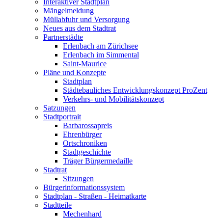
Interaktiver Stadtplan
Mängelmeldung
Müllabfuhr und Versorgung
Neues aus dem Stadtrat
Partnerstädte
Erlenbach am Zürichsee
Erlenbach im Simmental
Saint-Maurice
Pläne und Konzepte
Stadtplan
Städtebauliches Entwicklungskonzept ProZent
Verkehrs- und Mobilitätskonzept
Satzungen
Stadtportrait
Barbarossapreis
Ehrenbürger
Ortschroniken
Stadtgeschichte
Träger Bürgermedaille
Stadtrat
Sitzungen
Bürgerinformationssystem
Stadtplan - Straßen - Heimatkarte
Stadtteile
Mechenhard