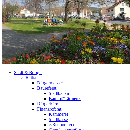
Stadt & Bürger
Rathaus
Bürgermeister
Baureferat
Stadtbauamt
Bauhof/Gärtnerei
Bürgerbüro
Finanzreferat
Kämmerei
Stadtkasse
e-Rechnungen
Grundsteuerreform