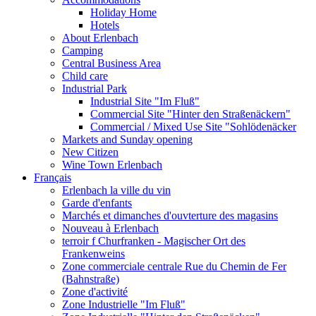
Holiday Home
Hotels
About Erlenbach
Camping
Central Business Area
Child care
Industrial Park
Industrial Site "Im Fluß"
Commercial Site "Hinter den Straßenäckern"
Commercial / Mixed Use Site "Sohlödenäcker
Markets and Sunday opening
New Citizen
Wine Town Erlenbach
Français
Erlenbach la ville du vin
Garde d'enfants
Marchés et dimanches d'ouvterture des magasins
Nouveau à Erlenbach
terroir f Churfranken - Magischer Ort des
Frankenweins
Zone commerciale centrale Rue du Chemin de Fer
(Bahnstraße)
Zone d'activité
Zone Industrielle "Im Fluß"