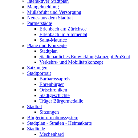
Interaktiver Stadtplan
Mängelmeldung
Müllabfuhr und Versorgung
Neues aus dem Stadtrat
Partnerstädte
Erlenbach am Zürichsee
Erlenbach im Simmental
Saint-Maurice
Pläne und Konzepte
Stadtplan
Städtebauliches Entwicklungskonzept ProZent
Verkehrs- und Mobilitätskonzept
Satzungen
Stadtportrait
Barbarossapreis
Ehrenbürger
Ortschroniken
Stadtgeschichte
Träger Bürgermedaille
Stadtrat
Sitzungen
Bürgerinformationssystem
Stadtplan - Straßen - Heimatkarte
Stadtteile
Mechenhard