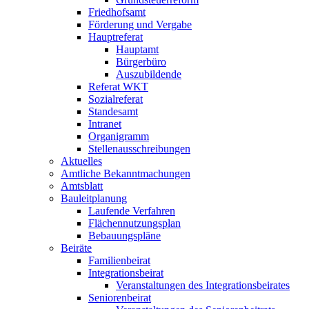
Friedhofsamt
Förderung und Vergabe
Hauptreferat
Hauptamt
Bürgerbüro
Auszubildende
Referat WKT
Sozialreferat
Standesamt
Intranet
Organigramm
Stellenausschreibungen
Aktuelles
Amtliche Bekanntmachungen
Amtsblatt
Bauleitplanung
Laufende Verfahren
Flächennutzungsplan
Bebauungspläne
Beiräte
Familienbeirat
Integrationsbeirat
Veranstaltungen des Integrationsbeirates
Seniorenbeirat