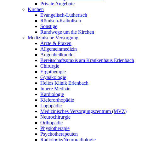
Private Angebote
Kirchen
Evangelisch-Lutherisch
Römisch-Katholisch
Sonstige
Rundwege um die Kirchen
Medizinische Versorgung
Ärzte & Praxen
Allgemeinmedizin
Augenheilkunde
Bereitschaftspraxis am Krankenhaus Erlenbach
Chirurgie
Ergotherapie
Gynäkologie
Helios Klinik Erlenbach
Innere Medizin
Kardiologie
Kieferorthopädie
Logopädie
Medizinisches Versorgungszentrum (MVZ)
Neurochirurgie
Orthopädie
Physiotherapie
Psychotherapeuten
Radiologie/Neuroradiologie