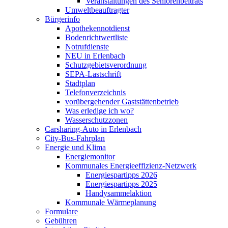
Veranstaltungen des Seniorenbeitrats
Umweltbeauftragter
Bürgerinfo
Apothekennotdienst
Bodenrichtwertliste
Notrufdienste
NEU in Erlenbach
Schutzgebietsverordnung
SEPA-Lastschrift
Stadtplan
Telefonverzeichnis
vorübergehender Gaststättenbetrieb
Was erledige ich wo?
Wasserschutzzonen
Carsharing-Auto in Erlenbach
City-Bus-Fahrplan
Energie und Klima
Energiemonitor
Kommunales Energieeffizienz-Netzwerk
Energiespartipps 2026
Energiespartipps 2025
Handysammelaktion
Kommunale Wärmeplanung
Formulare
Gebühren