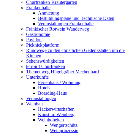
Churfranken-Kräutergarten
Frankenhalle
Anmietung
Bestuhlungspläne und Technische Daten
Veranstaltungen Frankenhalle
Fränkischer Rotwein Wanderweg
Gastronomie
Pavillon
Picknickplattform
Rundwege zu den christlichen Gedenkstätten um die
Kirchen
Sehenswürdigkeiten
terroir f Churfranken
Themenweg Hügelgräber Mechenhard
Unterkünfte
Ferienhaus / Wohnung
Hotels
Boarding-Haus
Veranstaltungen
Weinbau
Häckerwirtschaften
Kunst im Weinberg
Weinhoheiten
Wengertschütz
Weinprinzessin