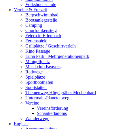
Volkshochschule
Vereine & Freizeit
Bergschwimmbad
Bootsanlegestelle
Camping
Churfrankensteig
Feiern in Erlenbach
Ferienspiele
Grillplätze / Geschirrverleih
Kino Passage
Luna Park - Mehrgenerationenpark
Minigolfplatz
Musikclub Beavers
Radwege
Spielplätze
Sportboothafen
Sportstätten
Themenweg Hügelgräber Mechenhard
Untermain-Planetenweg
Vereine
Vereinsförderung
Schankerlaubnis
Wanderwege
English
Accommodations