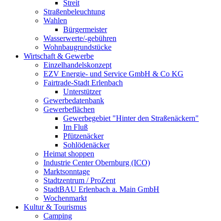
Streit
Straßenbeleuchtung
Wahlen
Bürgermeister
Wasserwerte/-gebühren
Wohnbaugrundstücke
Wirtschaft & Gewerbe
Einzelhandelskonzept
EZV Energie- und Service GmbH & Co KG
Fairtrade-Stadt Erlenbach
Unterstützer
Gewerbedatenbank
Gewerbeflächen
Gewerbegebiet "Hinter den Straßenäckern"
Im Fluß
Pfützenäcker
Sohlödenäcker
Heimat shoppen
Industrie Center Obernburg (ICO)
Marktsonntage
Stadtzentrum / ProZent
StadtBAU Erlenbach a. Main GmbH
Wochenmarkt
Kultur & Tourismus
Camping