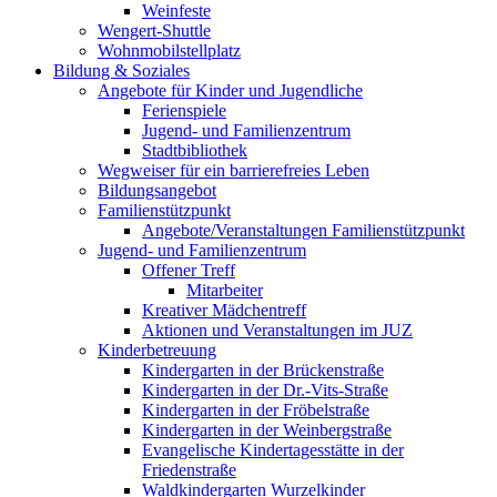
Weinfeste
Wengert-Shuttle
Wohnmobilstellplatz
Bildung & Soziales
Angebote für Kinder und Jugendliche
Ferienspiele
Jugend- und Familienzentrum
Stadtbibliothek
Wegweiser für ein barrierefreies Leben
Bildungsangebot
Familienstützpunkt
Angebote/Veranstaltungen Familienstützpunkt
Jugend- und Familienzentrum
Offener Treff
Mitarbeiter
Kreativer Mädchentreff
Aktionen und Veranstaltungen im JUZ
Kinderbetreuung
Kindergarten in der Brückenstraße
Kindergarten in der Dr.-Vits-Straße
Kindergarten in der Fröbelstraße
Kindergarten in der Weinbergstraße
Evangelische Kindertagesstätte in der
Friedenstraße
Waldkindergarten Wurzelkinder