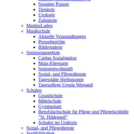
Sonstige Praxen
Tierärzte
Urologie
Zahnärzte
MartinsLaden
Musikschule
Aktuelle Veranstaltungen
Presseberichte
Bildergalerie
Seniorenangebote
Caritas Sozialstation
Main-Ehrenamt
Seniorenwohnstift
Sozial- und Pflegedienste
Tagesstätte Herbstsonne
Tagespflege Ursula Wiegand
Schulen
Grundschule
Mittelschule
Gymnasium
Berufsfachschule für Pflege und Pflegefachhilfe
"St. Hildegard"
Schulen im Umkreis
Sozial- und Pflegedienste
Stadtbibliothek