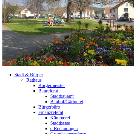
Stadt & Bürger
Rathaus
Bürgermeister
Baureferat
Stadtbauamt
Bauhof/Gärtnerei
Bürgerbüro
Finanzreferat
Kämmerei
Stadtkasse
e-Rechnungen
Grundsteuerreform