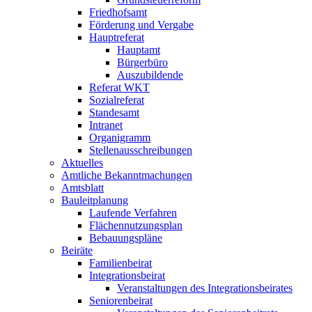
Friedhofsamt
Förderung und Vergabe
Hauptreferat
Hauptamt
Bürgerbüro
Auszubildende
Referat WKT
Sozialreferat
Standesamt
Intranet
Organigramm
Stellenausschreibungen
Aktuelles
Amtliche Bekanntmachungen
Amtsblatt
Bauleitplanung
Laufende Verfahren
Flächennutzungsplan
Bebauungspläne
Beiräte
Familienbeirat
Integrationsbeirat
Veranstaltungen des Integrationsbeirates
Seniorenbeirat