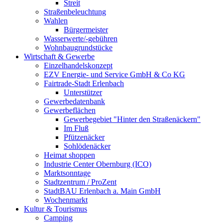
Streit
Straßenbeleuchtung
Wahlen
Bürgermeister
Wasserwerte/-gebühren
Wohnbaugrundstücke
Wirtschaft & Gewerbe
Einzelhandelskonzept
EZV Energie- und Service GmbH & Co KG
Fairtrade-Stadt Erlenbach
Unterstützer
Gewerbedatenbank
Gewerbeflächen
Gewerbegebiet "Hinter den Straßenäckern"
Im Fluß
Pfützenäcker
Sohlödenäcker
Heimat shoppen
Industrie Center Obernburg (ICO)
Marktsonntage
Stadtzentrum / ProZent
StadtBAU Erlenbach a. Main GmbH
Wochenmarkt
Kultur & Tourismus
Camping