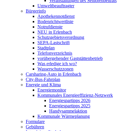
Veranstaltungen des Seniorenbeitrats
Umweltbeauftragter
Bürgerinfo
Apothekennotdienst
Bodenrichtwertliste
Notrufdienste
NEU in Erlenbach
Schutzgebietsverordnung
SEPA-Lastschrift
Stadtplan
Telefonverzeichnis
vorübergehender Gaststättenbetrieb
Was erledige ich wo?
Wasserschutzzonen
Carsharing-Auto in Erlenbach
City-Bus-Fahrplan
Energie und Klima
Energiemonitor
Kommunales Energieeffizienz-Netzwerk
Energiespartipps 2026
Energiespartipps 2025
Handysammelaktion
Kommunale Wärmeplanung
Formulare
Gebühren