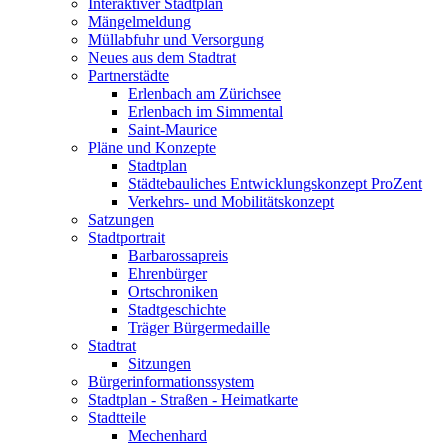
Interaktiver Stadtplan
Mängelmeldung
Müllabfuhr und Versorgung
Neues aus dem Stadtrat
Partnerstädte
Erlenbach am Zürichsee
Erlenbach im Simmental
Saint-Maurice
Pläne und Konzepte
Stadtplan
Städtebauliches Entwicklungskonzept ProZent
Verkehrs- und Mobilitätskonzept
Satzungen
Stadtportrait
Barbarossapreis
Ehrenbürger
Ortschroniken
Stadtgeschichte
Träger Bürgermedaille
Stadtrat
Sitzungen
Bürgerinformationssystem
Stadtplan - Straßen - Heimatkarte
Stadtteile
Mechenhard