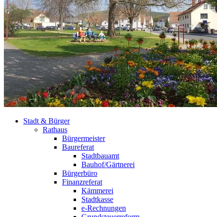
Stadt & Bürger
Rathaus
Bürgermeister
Baureferat
Stadtbauamt
Bauhof/Gärtnerei
Bürgerbüro
Finanzreferat
Kämmerei
Stadtkasse
e-Rechnungen
Grundsteuerreform