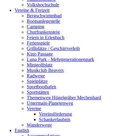
Volkshochschule
Vereine & Freizeit
Bergschwimmbad
Bootsanlegestelle
Camping
Churfrankensteig
Feiern in Erlenbach
Ferienspiele
Grillplätze / Geschirrverleih
Kino Passage
Luna Park - Mehrgenerationenpark
Minigolfplatz
Musikclub Beavers
Radwege
Spielplätze
Sportboothafen
Sportstätten
Themenweg Hügelgräber Mechenhard
Untermain-Planetenweg
Vereine
Vereinsförderung
Schankerlaubnis
Wanderwege
English
Accommodations