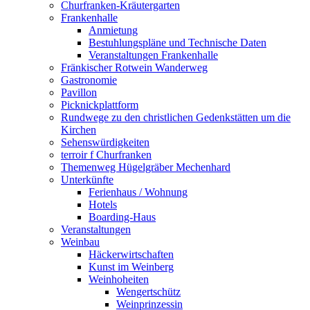
Churfranken-Kräutergarten
Frankenhalle
Anmietung
Bestuhlungspläne und Technische Daten
Veranstaltungen Frankenhalle
Fränkischer Rotwein Wanderweg
Gastronomie
Pavillon
Picknickplattform
Rundwege zu den christlichen Gedenkstätten um die
Kirchen
Sehenswürdigkeiten
terroir f Churfranken
Themenweg Hügelgräber Mechenhard
Unterkünfte
Ferienhaus / Wohnung
Hotels
Boarding-Haus
Veranstaltungen
Weinbau
Häckerwirtschaften
Kunst im Weinberg
Weinhoheiten
Wengertschütz
Weinprinzessin