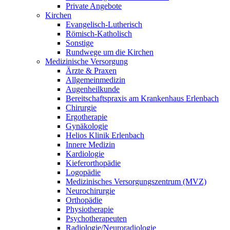
Private Angebote
Kirchen
Evangelisch-Lutherisch
Römisch-Katholisch
Sonstige
Rundwege um die Kirchen
Medizinische Versorgung
Ärzte & Praxen
Allgemeinmedizin
Augenheilkunde
Bereitschaftspraxis am Krankenhaus Erlenbach
Chirurgie
Ergotherapie
Gynäkologie
Helios Klinik Erlenbach
Innere Medizin
Kardiologie
Kieferorthopädie
Logopädie
Medizinisches Versorgungszentrum (MVZ)
Neurochirurgie
Orthopädie
Physiotherapie
Psychotherapeuten
Radiologie/Neuroradiologie