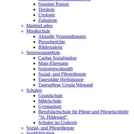
Sonstige Praxen
Tierärzte
Urologie
Zahnärzte
MartinsLaden
Musikschule
Aktuelle Veranstaltungen
Presseberichte
Bildergalerie
Seniorenangebote
Caritas Sozialstation
Main-Ehrenamt
Seniorenwohnstift
Sozial- und Pflegedienste
Tagesstätte Herbstsonne
Tagespflege Ursula Wiegand
Schulen
Grundschule
Mittelschule
Gymnasium
Berufsfachschule für Pflege und Pflegefachhilfe
"St. Hildegard"
Schulen im Umkreis
Sozial- und Pflegedienste
Stadtbibliothek