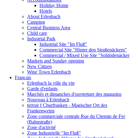
Holiday Home
Hotels
About Erlenbach
Camping
Central Business Area
Child care
Industrial Park
Industrial Site "Im Fluß"
Commercial Site "Hinter den Straßenäckern"
Commercial / Mixed Use Site "Sohlödenäcker
Markets and Sunday opening
New Citizen
Wine Town Erlenbach
Français
Erlenbach la ville du vin
Garde d'enfants
Marchés et dimanches d'ouvterture des magasins
Nouveau à Erlenbach
terroir f Churfranken - Magischer Ort des
Frankenweins
Zone commerciale centrale Rue du Chemin de Fer
(Bahnstraße)
Zone d'activité
Zone Industrielle "Im Fluß"