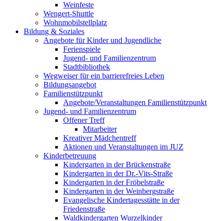
Weinfeste
Wengert-Shuttle
Wohnmobilstellplatz
Bildung & Soziales
Angebote für Kinder und Jugendliche
Ferienspiele
Jugend- und Familienzentrum
Stadtbibliothek
Wegweiser für ein barrierefreies Leben
Bildungsangebot
Familienstützpunkt
Angebote/Veranstaltungen Familienstützpunkt
Jugend- und Familienzentrum
Offener Treff
Mitarbeiter
Kreativer Mädchentreff
Aktionen und Veranstaltungen im JUZ
Kinderbetreuung
Kindergarten in der Brückenstraße
Kindergarten in der Dr.-Vits-Straße
Kindergarten in der Fröbelstraße
Kindergarten in der Weinbergstraße
Evangelische Kindertagesstätte in der
Friedenstraße
Waldkindergarten Wurzelkinder