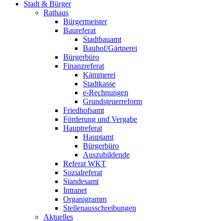
Stadt & Bürger
Rathaus
Bürgermeister
Baureferat
Stadtbauamt
Bauhof/Gärtnerei
Bürgerbüro
Finanzreferat
Kämmerei
Stadtkasse
e-Rechnungen
Grundsteuerreform
Friedhofsamt
Förderung und Vergabe
Hauptreferat
Hauptamt
Bürgerbüro
Auszubildende
Referat WKT
Sozialreferat
Standesamt
Intranet
Organigramm
Stellenausschreibungen
Aktuelles