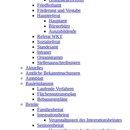
Friedhofsamt
Förderung und Vergabe
Hauptreferat
Hauptamt
Bürgerbüro
Auszubildende
Referat WKT
Sozialreferat
Standesamt
Intranet
Organigramm
Stellenausschreibungen
Aktuelles
Amtliche Bekanntmachungen
Amtsblatt
Bauleitplanung
Laufende Verfahren
Flächennutzungsplan
Bebauungspläne
Beiräte
Familienbeirat
Integrationsbeirat
Veranstaltungen des Integrationsbeirates
Seniorenbeirat