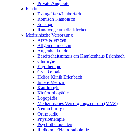
Private Angebote
Kirchen
Evangelisch-Lutherisch
Römisch-Katholisch
Sonstige
Rundwege um die Kirchen
Medizinische Versorgung
Ärzte & Praxen
Allgemeinmedizin
Augenheilkunde
Bereitschaftspraxis am Krankenhaus Erlenbach
Chirurgie
Ergotherapie
Gynäkologie
Helios Klinik Erlenbach
Innere Medizin
Kardiologie
Kieferorthopädie
Logopädie
Medizinisches Versorgungszentrum (MVZ)
Neurochirurgie
Orthopädie
Physiotherapie
Psychotherapeuten
Radiologie/Neuroradiologie