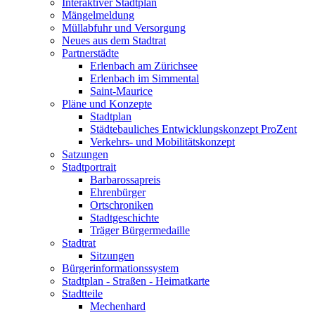
Interaktiver Stadtplan
Mängelmeldung
Müllabfuhr und Versorgung
Neues aus dem Stadtrat
Partnerstädte
Erlenbach am Zürichsee
Erlenbach im Simmental
Saint-Maurice
Pläne und Konzepte
Stadtplan
Städtebauliches Entwicklungskonzept ProZent
Verkehrs- und Mobilitätskonzept
Satzungen
Stadtportrait
Barbarossapreis
Ehrenbürger
Ortschroniken
Stadtgeschichte
Träger Bürgermedaille
Stadtrat
Sitzungen
Bürgerinformationssystem
Stadtplan - Straßen - Heimatkarte
Stadtteile
Mechenhard