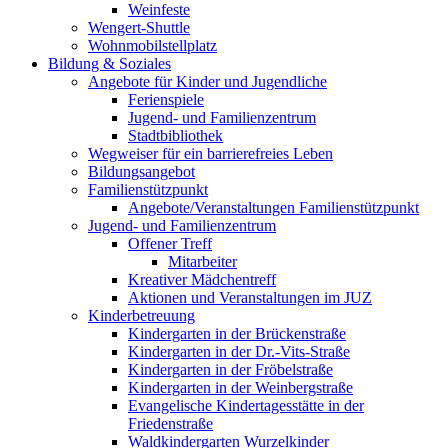
Weinfeste
Wengert-Shuttle
Wohnmobilstellplatz
Bildung & Soziales
Angebote für Kinder und Jugendliche
Ferienspiele
Jugend- und Familienzentrum
Stadtbibliothek
Wegweiser für ein barrierefreies Leben
Bildungsangebot
Familienstützpunkt
Angebote/Veranstaltungen Familienstützpunkt
Jugend- und Familienzentrum
Offener Treff
Mitarbeiter
Kreativer Mädchentreff
Aktionen und Veranstaltungen im JUZ
Kinderbetreuung
Kindergarten in der Brückenstraße
Kindergarten in der Dr.-Vits-Straße
Kindergarten in der Fröbelstraße
Kindergarten in der Weinbergstraße
Evangelische Kindertagesstätte in der
Friedenstraße
Waldkindergarten Wurzelkinder