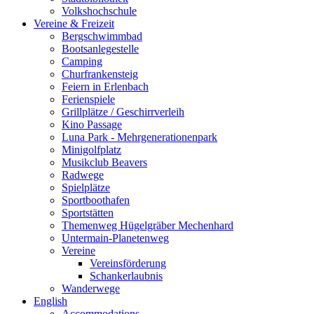
Volkshochschule
Vereine & Freizeit
Bergschwimmbad
Bootsanlegestelle
Camping
Churfrankensteig
Feiern in Erlenbach
Ferienspiele
Grillplätze / Geschirrverleih
Kino Passage
Luna Park - Mehrgenerationenpark
Minigolfplatz
Musikclub Beavers
Radwege
Spielplätze
Sportboothafen
Sportstätten
Themenweg Hügelgräber Mechenhard
Untermain-Planetenweg
Vereine
Vereinsförderung
Schankerlaubnis
Wanderwege
English
Accommodations