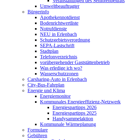
Veranstaltungen des Seniorenbeitrats
Umweltbeauftragter
Bürgerinfo
Apothekennotdienst
Bodenrichtwertliste
Notrufdienste
NEU in Erlenbach
Schutzgebietsverordnung
SEPA-Lastschrift
Stadtplan
Telefonverzeichnis
vorübergehender Gaststättenbetrieb
Was erledige ich wo?
Wasserschutzzonen
Carsharing-Auto in Erlenbach
City-Bus-Fahrplan
Energie und Klima
Energiemonitor
Kommunales Energieeffizienz-Netzwerk
Energiespartipps 2026
Energiespartipps 2025
Handysammelaktion
Kommunale Wärmeplanung
Formulare
Gebühren