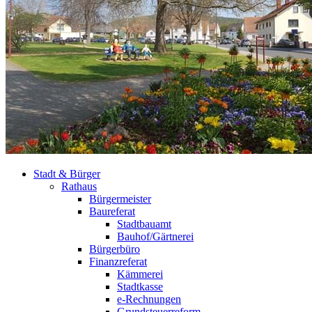
Stadt & Bürger
Rathaus
Bürgermeister
Baureferat
Stadtbauamt
Bauhof/Gärtnerei
Bürgerbüro
Finanzreferat
Kämmerei
Stadtkasse
e-Rechnungen
Grundsteuerreform