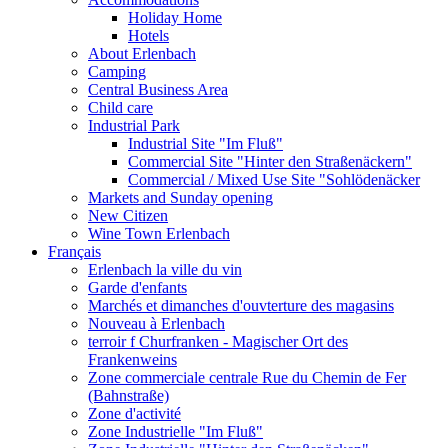
Holiday Home
Hotels
About Erlenbach
Camping
Central Business Area
Child care
Industrial Park
Industrial Site "Im Fluß"
Commercial Site "Hinter den Straßenäckern"
Commercial / Mixed Use Site "Sohlödenäcker
Markets and Sunday opening
New Citizen
Wine Town Erlenbach
Français
Erlenbach la ville du vin
Garde d'enfants
Marchés et dimanches d'ouvterture des magasins
Nouveau à Erlenbach
terroir f Churfranken - Magischer Ort des
Frankenweins
Zone commerciale centrale Rue du Chemin de Fer
(Bahnstraße)
Zone d'activité
Zone Industrielle "Im Fluß"