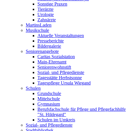
Sonstige Praxen
Tierärzte
Urologie
Zahnärzte
MartinsLaden
Musikschule
Aktuelle Veranstaltungen
Presseberichte
Bildergalerie
Seniorenangebote
Caritas Sozialstation
Main-Ehrenamt
Seniorenwohnstift
Sozial- und Pflegedienste
Tagesstätte Herbstsonne
Tagespflege Ursula Wiegand
Schulen
Grundschule
Mittelschule
Gymnasium
Berufsfachschule für Pflege und Pflegefachhilfe
"St. Hildegard"
Schulen im Umkreis
Sozial- und Pflegedienste
Stadtbibliothek