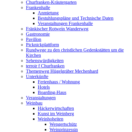
Churfranken-Kräutergarten
Frankenhalle
Anmietung
Bestuhlungspläne und Technische Daten
Veranstaltungen Frankenhalle
Fränkischer Rotwein Wanderweg
Gastronomie
Pavillon
Picknickplattform
Rundwege zu den christlichen Gedenkstätten um die
Kirchen
Sehenswürdigkeiten
terroir f Churfranken
Themenweg Hügelgräber Mechenhard
Unterkünfte
Ferienhaus / Wohnung
Hotels
Boarding-Haus
Veranstaltungen
Weinbau
Häckerwirtschaften
Kunst im Weinberg
Weinhoheiten
Wengertschütz
Weinprinzessin