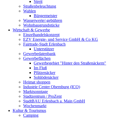
Streit
Straßenbeleuchtung
Wahlen
Bürgermeister
Wasserwerte/-gebühren
Wohnbaugrundstücke
Wirtschaft & Gewerbe
Einzelhandelskonzept
EZV Energie- und Service GmbH & Co KG
Fairtrade-Stadt Erlenbach
Unterstützer
Gewerbedatenbank
Gewerbeflächen
Gewerbegebiet "Hinter den Straßenäckern"
Im Fluß
Pfützenäcker
Sohlödenäcker
Heimat shoppen
Industrie Center Obernburg (ICO)
Marktsonntage
Stadtzentrum / ProZent
StadtBAU Erlenbach a. Main GmbH
Wochenmarkt
Kultur & Tourismus
Camping