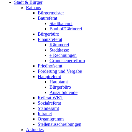
Stadt & Bürger
Rathaus
Bürgermeister
Baureferat
Stadtbauamt
Bauhof/Gärtnerei
Bürgerbüro
Finanzreferat
Kämmerei
Stadtkasse
e-Rechnungen
Grundsteuerreform
Friedhofsamt
Förderung und Vergabe
Hauptreferat
Hauptamt
Bürgerbüro
Auszubildende
Referat WKT
Sozialreferat
Standesamt
Intranet
Organigramm
Stellenausschreibungen
Aktuelles