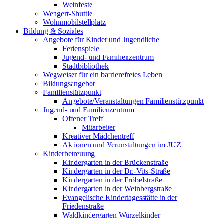
Weinfeste
Wengert-Shuttle
Wohnmobilstellplatz
Bildung & Soziales
Angebote für Kinder und Jugendliche
Ferienspiele
Jugend- und Familienzentrum
Stadtbibliothek
Wegweiser für ein barrierefreies Leben
Bildungsangebot
Familienstützpunkt
Angebote/Veranstaltungen Familienstützpunkt
Jugend- und Familienzentrum
Offener Treff
Mitarbeiter
Kreativer Mädchentreff
Aktionen und Veranstaltungen im JUZ
Kinderbetreuung
Kindergarten in der Brückenstraße
Kindergarten in der Dr.-Vits-Straße
Kindergarten in der Fröbelstraße
Kindergarten in der Weinbergstraße
Evangelische Kindertagesstätte in der
Friedenstraße
Waldkindergarten Wurzelkinder