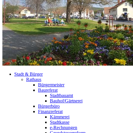
Stadt & Bürger
Rathaus
Bürgermeister
Baureferat
Stadtbauamt
Bauhof/Gärtnerei
Bürgerbüro
Finanzreferat
Kämmerei
Stadtkasse
e-Rechnungen
Grundsteuerreform