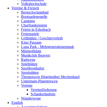
Volkshochschule
Vereine & Freizeit
Bergschwimmbad
Bootsanlegestelle
Camping
Churfrankensteig
Feiern in Erlenbach
Ferienspiele
Grillplätze / Geschirrverleih
Kino Passage
Luna Park - Mehrgenerationenpark
Minigolfplatz
Musikclub Beavers
Radwege
Spielplätze
Sportboothafen
Sportstätten
Themenweg Hügelgräber Mechenhard
Untermain-Planetenweg
Vereine
Vereinsförderung
Schankerlaubnis
Wanderwege
English
Accommodations