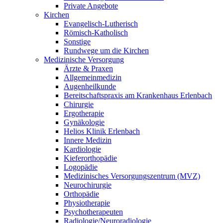
Private Angebote
Kirchen
Evangelisch-Lutherisch
Römisch-Katholisch
Sonstige
Rundwege um die Kirchen
Medizinische Versorgung
Ärzte & Praxen
Allgemeinmedizin
Augenheilkunde
Bereitschaftspraxis am Krankenhaus Erlenbach
Chirurgie
Ergotherapie
Gynäkologie
Helios Klinik Erlenbach
Innere Medizin
Kardiologie
Kieferorthopädie
Logopädie
Medizinisches Versorgungszentrum (MVZ)
Neurochirurgie
Orthopädie
Physiotherapie
Psychotherapeuten
Radiologie/Neuroradiologie