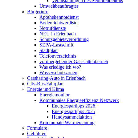
Veranstaltungen des Seniorenbeitrats
Umweltbeauftragter
Bürgerinfo
Apothekennotdienst
Bodenrichtwertliste
Notrufdienste
NEU in Erlenbach
Schutzgebietsverordnung
SEPA-Lastschrift
Stadtplan
Telefonverzeichnis
vorübergehender Gaststättenbetrieb
Was erledige ich wo?
Wasserschutzzonen
Carsharing-Auto in Erlenbach
City-Bus-Fahrplan
Energie und Klima
Energiemonitor
Kommunales Energieeffizienz-Netzwerk
Energiespartipps 2026
Energiespartipps 2025
Handysammelaktion
Kommunale Wärmeplanung
Formulare
Gebühren