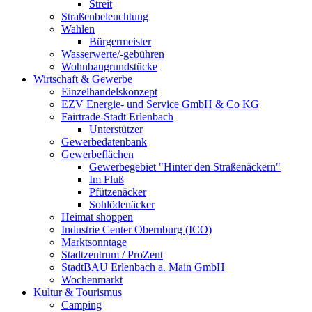
Streit
Straßenbeleuchtung
Wahlen
Bürgermeister
Wasserwerte/-gebühren
Wohnbaugrundstücke
Wirtschaft & Gewerbe
Einzelhandelskonzept
EZV Energie- und Service GmbH & Co KG
Fairtrade-Stadt Erlenbach
Unterstützer
Gewerbedatenbank
Gewerbeflächen
Gewerbegebiet "Hinter den Straßenäckern"
Im Fluß
Pfützenäcker
Sohlödenäcker
Heimat shoppen
Industrie Center Obernburg (ICO)
Marktsonntage
Stadtzentrum / ProZent
StadtBAU Erlenbach a. Main GmbH
Wochenmarkt
Kultur & Tourismus
Camping