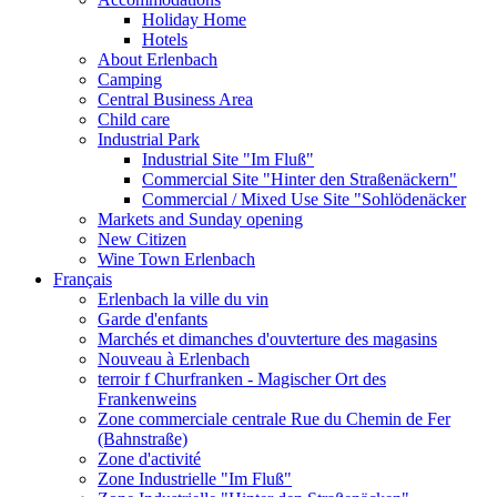
Holiday Home
Hotels
About Erlenbach
Camping
Central Business Area
Child care
Industrial Park
Industrial Site "Im Fluß"
Commercial Site "Hinter den Straßenäckern"
Commercial / Mixed Use Site "Sohlödenäcker
Markets and Sunday opening
New Citizen
Wine Town Erlenbach
Français
Erlenbach la ville du vin
Garde d'enfants
Marchés et dimanches d'ouvterture des magasins
Nouveau à Erlenbach
terroir f Churfranken - Magischer Ort des
Frankenweins
Zone commerciale centrale Rue du Chemin de Fer
(Bahnstraße)
Zone d'activité
Zone Industrielle "Im Fluß"