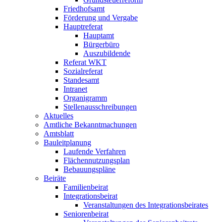
Friedhofsamt
Förderung und Vergabe
Hauptreferat
Hauptamt
Bürgerbüro
Auszubildende
Referat WKT
Sozialreferat
Standesamt
Intranet
Organigramm
Stellenausschreibungen
Aktuelles
Amtliche Bekanntmachungen
Amtsblatt
Bauleitplanung
Laufende Verfahren
Flächennutzungsplan
Bebauungspläne
Beiräte
Familienbeirat
Integrationsbeirat
Veranstaltungen des Integrationsbeirates
Seniorenbeirat