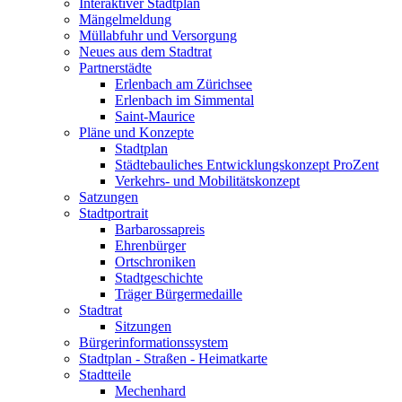
Interaktiver Stadtplan
Mängelmeldung
Müllabfuhr und Versorgung
Neues aus dem Stadtrat
Partnerstädte
Erlenbach am Zürichsee
Erlenbach im Simmental
Saint-Maurice
Pläne und Konzepte
Stadtplan
Städtebauliches Entwicklungskonzept ProZent
Verkehrs- und Mobilitätskonzept
Satzungen
Stadtportrait
Barbarossapreis
Ehrenbürger
Ortschroniken
Stadtgeschichte
Träger Bürgermedaille
Stadtrat
Sitzungen
Bürgerinformationssystem
Stadtplan - Straßen - Heimatkarte
Stadtteile
Mechenhard