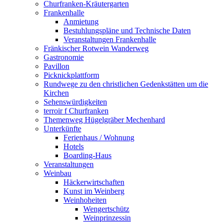
Churfranken-Kräutergarten
Frankenhalle
Anmietung
Bestuhlungspläne und Technische Daten
Veranstaltungen Frankenhalle
Fränkischer Rotwein Wanderweg
Gastronomie
Pavillon
Picknickplattform
Rundwege zu den christlichen Gedenkstätten um die
Kirchen
Sehenswürdigkeiten
terroir f Churfranken
Themenweg Hügelgräber Mechenhard
Unterkünfte
Ferienhaus / Wohnung
Hotels
Boarding-Haus
Veranstaltungen
Weinbau
Häckerwirtschaften
Kunst im Weinberg
Weinhoheiten
Wengertschütz
Weinprinzessin