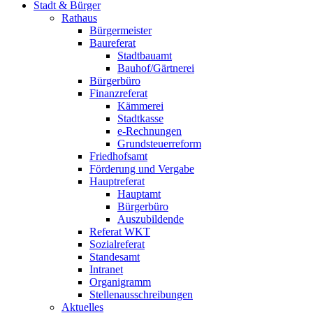
Stadt & Bürger
Rathaus
Bürgermeister
Baureferat
Stadtbauamt
Bauhof/Gärtnerei
Bürgerbüro
Finanzreferat
Kämmerei
Stadtkasse
e-Rechnungen
Grundsteuerreform
Friedhofsamt
Förderung und Vergabe
Hauptreferat
Hauptamt
Bürgerbüro
Auszubildende
Referat WKT
Sozialreferat
Standesamt
Intranet
Organigramm
Stellenausschreibungen
Aktuelles