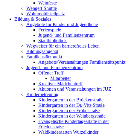
Weinfeste
Wengert-Shuttle
Wohnmobilstellplatz
Bildung & Soziales
Angebote für Kinder und Jugendliche
Ferienspiele
Jugend- und Familienzentrum
Stadtbibliothek
Wegweiser für ein barrierefreies Leben
Bildungsangebot
Familienstützpunkt
Angebote/Veranstaltungen Familienstützpunkt
Jugend- und Familienzentrum
Offener Treff
Mitarbeiter
Kreativer Mädchentreff
Aktionen und Veranstaltungen im JUZ
Kinderbetreuung
Kindergarten in der Brückenstraße
Kindergarten in der Dr.-Vits-Straße
Kindergarten in der Fröbelstraße
Kindergarten in der Weinbergstraße
Evangelische Kindertagesstätte in der
Friedenstraße
Waldkindergarten Wurzelkinder