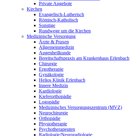
Private Angebote
Kirchen
Evangelisch-Lutherisch
Römisch-Katholisch
Sonstige
Rundwege um die Kirchen
Medizinische Versorgung
Ärzte & Praxen
Allgemeinmedizin
Augenheilkunde
Bereitschaftspraxis am Krankenhaus Erlenbach
Chirurgie
Ergotherapie
Gynäkologie
Helios Klinik Erlenbach
Innere Medizin
Kardiologie
Kieferorthopädie
Logopädie
Medizinisches Versorgungszentrum (MVZ)
Neurochirurgie
Orthopädie
Physiotherapie
Psychotherapeuten
Radiologie/Neuroradiologie