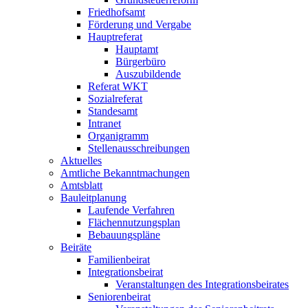
Friedhofsamt
Förderung und Vergabe
Hauptreferat
Hauptamt
Bürgerbüro
Auszubildende
Referat WKT
Sozialreferat
Standesamt
Intranet
Organigramm
Stellenausschreibungen
Aktuelles
Amtliche Bekanntmachungen
Amtsblatt
Bauleitplanung
Laufende Verfahren
Flächennutzungsplan
Bebauungspläne
Beiräte
Familienbeirat
Integrationsbeirat
Veranstaltungen des Integrationsbeirates
Seniorenbeirat