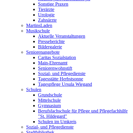
Sonstige Praxen
Tierärzte
Urologie
Zahnärzte
MartinsLaden
Musikschule
Aktuelle Veranstaltungen
Presseberichte
Bildergalerie
Seniorenangebote
Caritas Sozialstation
Main-Ehrenamt
Seniorenwohnstift
Sozial- und Pflegedienste
Tagesstätte Herbstsonne
Tagespflege Ursula Wiegand
Schulen
Grundschule
Mittelschule
Gymnasium
Berufsfachschule für Pflege und Pflegefachhilfe
"St. Hildegard"
Schulen im Umkreis
Sozial- und Pflegedienste
Stadtbibliothek