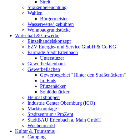
Streit
Straßenbeleuchtung
Wahlen
Bürgermeister
Wasserwerte/-gebühren
Wohnbaugrundstücke
Wirtschaft & Gewerbe
Einzelhandelskonzept
EZV Energie- und Service GmbH & Co KG
Fairtrade-Stadt Erlenbach
Unterstützer
Gewerbedatenbank
Gewerbeflächen
Gewerbegebiet "Hinter den Straßenäckern"
Im Fluß
Pfützenäcker
Sohlödenäcker
Heimat shoppen
Industrie Center Obernburg (ICO)
Marktsonntage
Stadtzentrum / ProZent
StadtBAU Erlenbach a. Main GmbH
Wochenmarkt
Kultur & Tourismus
Camping