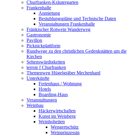
Churfranken-Kräutergarten
Frankenhalle
Anmietung
Bestuhlungspläne und Technische Daten
Veranstaltungen Frankenhalle
Fränkischer Rotwein Wanderweg
Gastronomie
Pavillon
Picknickplattform
Rundwege zu den christlichen Gedenkstätten um die
Kirchen
Sehenswürdigkeiten
terroir f Churfranken
Themenweg Hügelgräber Mechenhard
Unterkünfte
Ferienhaus / Wohnung
Hotels
Boarding-Haus
Veranstaltungen
Weinbau
Häckerwirtschaften
Kunst im Weinberg
Weinhoheiten
Wengertschütz
Weinprinzessin