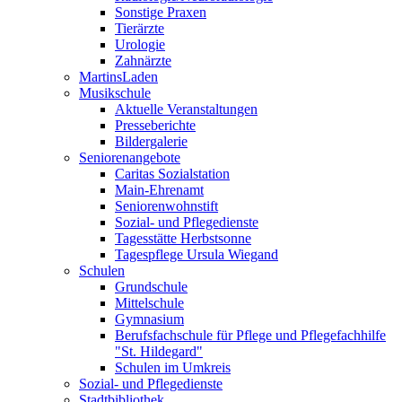
Sonstige Praxen
Tierärzte
Urologie
Zahnärzte
MartinsLaden
Musikschule
Aktuelle Veranstaltungen
Presseberichte
Bildergalerie
Seniorenangebote
Caritas Sozialstation
Main-Ehrenamt
Seniorenwohnstift
Sozial- und Pflegedienste
Tagesstätte Herbstsonne
Tagespflege Ursula Wiegand
Schulen
Grundschule
Mittelschule
Gymnasium
Berufsfachschule für Pflege und Pflegefachhilfe
"St. Hildegard"
Schulen im Umkreis
Sozial- und Pflegedienste
Stadtbibliothek