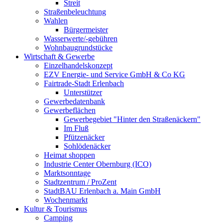
Streit
Straßenbeleuchtung
Wahlen
Bürgermeister
Wasserwerte/-gebühren
Wohnbaugrundstücke
Wirtschaft & Gewerbe
Einzelhandelskonzept
EZV Energie- und Service GmbH & Co KG
Fairtrade-Stadt Erlenbach
Unterstützer
Gewerbedatenbank
Gewerbeflächen
Gewerbegebiet "Hinter den Straßenäckern"
Im Fluß
Pfützenäcker
Sohlödenäcker
Heimat shoppen
Industrie Center Obernburg (ICO)
Marktsonntage
Stadtzentrum / ProZent
StadtBAU Erlenbach a. Main GmbH
Wochenmarkt
Kultur & Tourismus
Camping