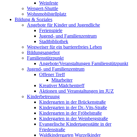
Weinfeste
Wengert-Shuttle
Wohnmobilstellplatz
Bildung & Soziales
Angebote für Kinder und Jugendliche
Ferienspiele
Jugend- und Familienzentrum
Stadtbibliothek
Wegweiser für ein barrierefreies Leben
Bildungsangebot
Familienstützpunkt
Angebote/Veranstaltungen Familienstützpunkt
Jugend- und Familienzentrum
Offener Treff
Mitarbeiter
Kreativer Mädchentreff
Aktionen und Veranstaltungen im JUZ
Kinderbetreuung
Kindergarten in der Brückenstraße
Kindergarten in der Dr.-Vits-Straße
Kindergarten in der Fröbelstraße
Kindergarten in der Weinbergstraße
Evangelische Kindertagesstätte in der
Friedenstraße
Waldkindergarten Wurzelkinder