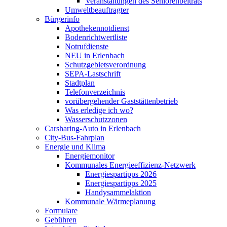
Veranstaltungen des Seniorenbeitrats
Umweltbeauftragter
Bürgerinfo
Apothekennotdienst
Bodenrichtwertliste
Notrufdienste
NEU in Erlenbach
Schutzgebietsverordnung
SEPA-Lastschrift
Stadtplan
Telefonverzeichnis
vorübergehender Gaststättenbetrieb
Was erledige ich wo?
Wasserschutzzonen
Carsharing-Auto in Erlenbach
City-Bus-Fahrplan
Energie und Klima
Energiemonitor
Kommunales Energieeffizienz-Netzwerk
Energiespartipps 2026
Energiespartipps 2025
Handysammelaktion
Kommunale Wärmeplanung
Formulare
Gebühren