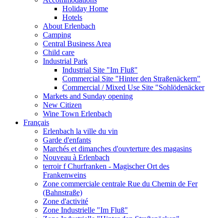
Holiday Home
Hotels
About Erlenbach
Camping
Central Business Area
Child care
Industrial Park
Industrial Site "Im Fluß"
Commercial Site "Hinter den Straßenäckern"
Commercial / Mixed Use Site "Sohlödenäcker
Markets and Sunday opening
New Citizen
Wine Town Erlenbach
Français
Erlenbach la ville du vin
Garde d'enfants
Marchés et dimanches d'ouvterture des magasins
Nouveau à Erlenbach
terroir f Churfranken - Magischer Ort des
Frankenweins
Zone commerciale centrale Rue du Chemin de Fer
(Bahnstraße)
Zone d'activité
Zone Industrielle "Im Fluß"