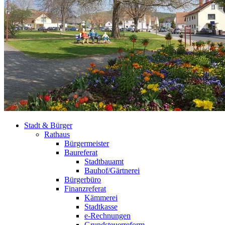
Stadt & Bürger
Rathaus
Bürgermeister
Baureferat
Stadtbauamt
Bauhof/Gärtnerei
Bürgerbüro
Finanzreferat
Kämmerei
Stadtkasse
e-Rechnungen
Grundsteuerreform