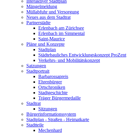
Interaktiver Stadtplan
Mängelmeldung
Müllabfuhr und Versorgung
Neues aus dem Stadtrat
Partnerstädte
Erlenbach am Zürichsee
Erlenbach im Simmental
Saint-Maurice
Pläne und Konzepte
Stadtplan
Städtebauliches Entwicklungskonzept ProZent
Verkehrs- und Mobilitätskonzept
Satzungen
Stadtportrait
Barbarossapreis
Ehrenbürger
Ortschroniken
Stadtgeschichte
Träger Bürgermedaille
Stadtrat
Sitzungen
Bürgerinformationssystem
Stadtplan - Straßen - Heimatkarte
Stadtteile
Mechenhard