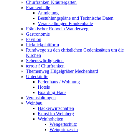
Churfranken-Kräutergarten
Frankenhalle
Anmietung
Bestuhlungspläne und Technische Daten
Veranstaltungen Frankenhalle
Fränkischer Rotwein Wanderweg
Gastronomie
Pavillon
Picknickplattform
Rundwege zu den christlichen Gedenkstätten um die
Kirchen
Sehenswürdigkeiten
terroir f Churfranken
Themenweg Hügelgräber Mechenhard
Unterkünfte
Ferienhaus / Wohnung
Hotels
Boarding-Haus
Veranstaltungen
Weinbau
Häckerwirtschaften
Kunst im Weinberg
Weinhoheiten
Wengertschütz
Weinprinzessin