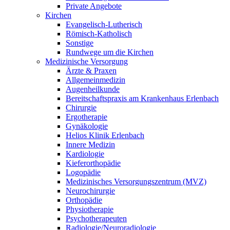
Private Angebote
Kirchen
Evangelisch-Lutherisch
Römisch-Katholisch
Sonstige
Rundwege um die Kirchen
Medizinische Versorgung
Ärzte & Praxen
Allgemeinmedizin
Augenheilkunde
Bereitschaftspraxis am Krankenhaus Erlenbach
Chirurgie
Ergotherapie
Gynäkologie
Helios Klinik Erlenbach
Innere Medizin
Kardiologie
Kieferorthopädie
Logopädie
Medizinisches Versorgungszentrum (MVZ)
Neurochirurgie
Orthopädie
Physiotherapie
Psychotherapeuten
Radiologie/Neuroradiologie