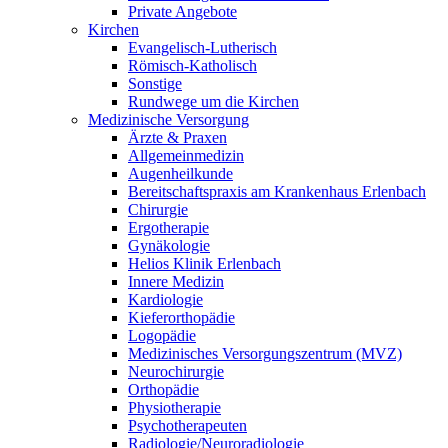
Private Angebote
Kirchen
Evangelisch-Lutherisch
Römisch-Katholisch
Sonstige
Rundwege um die Kirchen
Medizinische Versorgung
Ärzte & Praxen
Allgemeinmedizin
Augenheilkunde
Bereitschaftspraxis am Krankenhaus Erlenbach
Chirurgie
Ergotherapie
Gynäkologie
Helios Klinik Erlenbach
Innere Medizin
Kardiologie
Kieferorthopädie
Logopädie
Medizinisches Versorgungszentrum (MVZ)
Neurochirurgie
Orthopädie
Physiotherapie
Psychotherapeuten
Radiologie/Neuroradiologie