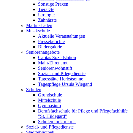
Sonstige Praxen
Tierärzte
Urologie
Zahnärzte
MartinsLaden
Musikschule
Aktuelle Veranstaltungen
Presseberichte
Bildergalerie
Seniorenangebote
Caritas Sozialstation
Main-Ehrenamt
Seniorenwohnstift
Sozial- und Pflegedienste
Tagesstätte Herbstsonne
Tagespflege Ursula Wiegand
Schulen
Grundschule
Mittelschule
Gymnasium
Berufsfachschule für Pflege und Pflegefachhilfe
"St. Hildegard"
Schulen im Umkreis
Sozial- und Pflegedienste
Stadtbibliothek