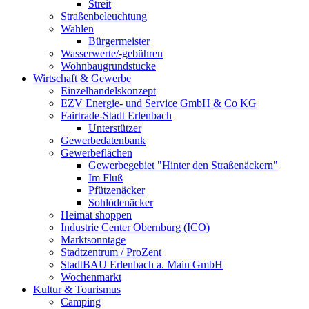
Streit
Straßenbeleuchtung
Wahlen
Bürgermeister
Wasserwerte/-gebühren
Wohnbaugrundstücke
Wirtschaft & Gewerbe
Einzelhandelskonzept
EZV Energie- und Service GmbH & Co KG
Fairtrade-Stadt Erlenbach
Unterstützer
Gewerbedatenbank
Gewerbeflächen
Gewerbegebiet "Hinter den Straßenäckern"
Im Fluß
Pfützenäcker
Sohlödenäcker
Heimat shoppen
Industrie Center Obernburg (ICO)
Marktsonntage
Stadtzentrum / ProZent
StadtBAU Erlenbach a. Main GmbH
Wochenmarkt
Kultur & Tourismus
Camping