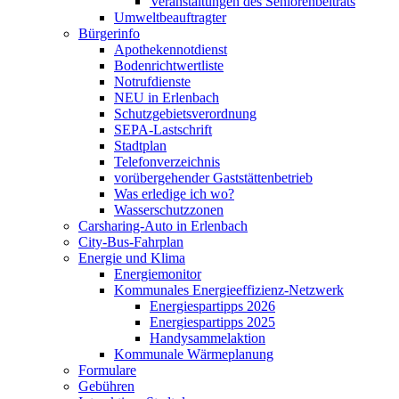
Veranstaltungen des Seniorenbeitrats
Umweltbeauftragter
Bürgerinfo
Apothekennotdienst
Bodenrichtwertliste
Notrufdienste
NEU in Erlenbach
Schutzgebietsverordnung
SEPA-Lastschrift
Stadtplan
Telefonverzeichnis
vorübergehender Gaststättenbetrieb
Was erledige ich wo?
Wasserschutzzonen
Carsharing-Auto in Erlenbach
City-Bus-Fahrplan
Energie und Klima
Energiemonitor
Kommunales Energieeffizienz-Netzwerk
Energiespartipps 2026
Energiespartipps 2025
Handysammelaktion
Kommunale Wärmeplanung
Formulare
Gebühren