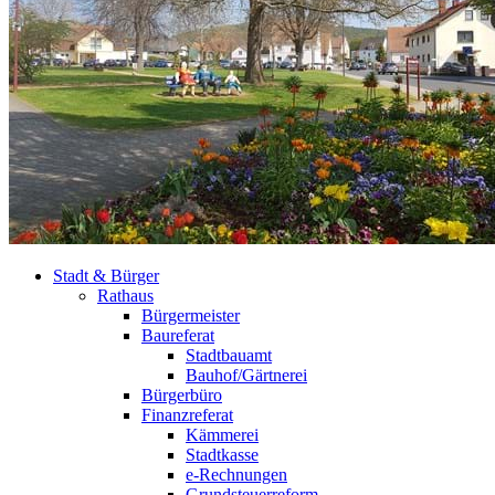
Stadt & Bürger
Rathaus
Bürgermeister
Baureferat
Stadtbauamt
Bauhof/Gärtnerei
Bürgerbüro
Finanzreferat
Kämmerei
Stadtkasse
e-Rechnungen
Grundsteuerreform