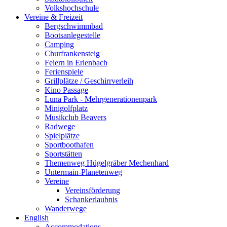
Volkshochschule
Vereine & Freizeit
Bergschwimmbad
Bootsanlegestelle
Camping
Churfrankensteig
Feiern in Erlenbach
Ferienspiele
Grillplätze / Geschirrverleih
Kino Passage
Luna Park - Mehrgenerationenpark
Minigolfplatz
Musikclub Beavers
Radwege
Spielplätze
Sportboothafen
Sportstätten
Themenweg Hügelgräber Mechenhard
Untermain-Planetenweg
Vereine
Vereinsförderung
Schankerlaubnis
Wanderwege
English
Accommodations