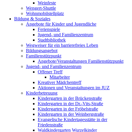
Weinfeste
Wengert-Shuttle
Wohnmobilstellplatz
Bildung & Soziales
Angebote für Kinder und Jugendliche
Ferienspiele
Jugend- und Familienzentrum
Stadtbibliothek
Wegweiser für ein barrierefreies Leben
Bildungsangebot
Familienstützpunkt
Angebote/Veranstaltungen Familienstützpunkt
Jugend- und Familienzentrum
Offener Treff
Mitarbeiter
Kreativer Mädchentreff
Aktionen und Veranstaltungen im JUZ
Kinderbetreuung
Kindergarten in der Brückenstraße
Kindergarten in der Dr.-Vits-Straße
Kindergarten in der Fröbelstraße
Kindergarten in der Weinbergstraße
Evangelische Kindertagesstätte in der
Friedenstraße
Waldkindergarten Wurzelkinder