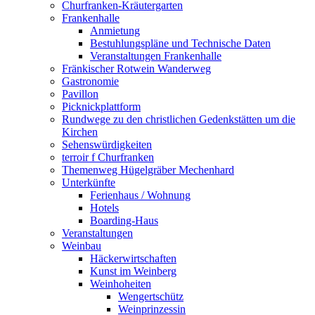
Churfranken-Kräutergarten
Frankenhalle
Anmietung
Bestuhlungspläne und Technische Daten
Veranstaltungen Frankenhalle
Fränkischer Rotwein Wanderweg
Gastronomie
Pavillon
Picknickplattform
Rundwege zu den christlichen Gedenkstätten um die
Kirchen
Sehenswürdigkeiten
terroir f Churfranken
Themenweg Hügelgräber Mechenhard
Unterkünfte
Ferienhaus / Wohnung
Hotels
Boarding-Haus
Veranstaltungen
Weinbau
Häckerwirtschaften
Kunst im Weinberg
Weinhoheiten
Wengertschütz
Weinprinzessin