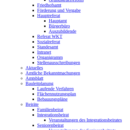
Friedhofsamt
Förderung und Vergabe
Hauptreferat
Hauptamt
Bürgerbüro
Auszubildende
Referat WKT
Sozialreferat
Standesamt
Intranet
Organigramm
Stellenausschreibungen
Aktuelles
Amtliche Bekanntmachungen
Amtsblatt
Bauleitplanung
Laufende Verfahren
Flächennutzungsplan
Bebauungspläne
Beiräte
Familienbeirat
Integrationsbeirat
Veranstaltungen des Integrationsbeirates
Seniorenbeirat