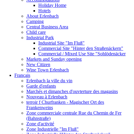
Holiday Home
Hotels
About Erlenbach
Camping
Central Business Area
Child care
Industrial Park
Industrial Site "Im Fluß"
Commercial Site "Hinter den Straßenäckern"
Commercial / Mixed Use Site "Sohlödenäcker
Markets and Sunday opening
New Citizen
Wine Town Erlenbach
Français
Erlenbach la ville du vin
Garde d'enfants
Marchés et dimanches d'ouvterture des magasins
Nouveau à Erlenbach
terroir f Churfranken - Magischer Ort des
Frankenweins
Zone commerciale centrale Rue du Chemin de Fer
(Bahnstraße)
Zone d'activité
Zone Industrielle "Im Fluß"