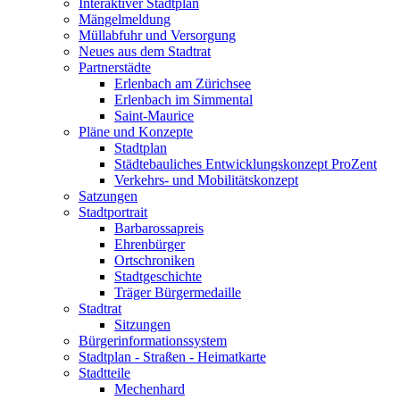
Interaktiver Stadtplan
Mängelmeldung
Müllabfuhr und Versorgung
Neues aus dem Stadtrat
Partnerstädte
Erlenbach am Zürichsee
Erlenbach im Simmental
Saint-Maurice
Pläne und Konzepte
Stadtplan
Städtebauliches Entwicklungskonzept ProZent
Verkehrs- und Mobilitätskonzept
Satzungen
Stadtportrait
Barbarossapreis
Ehrenbürger
Ortschroniken
Stadtgeschichte
Träger Bürgermedaille
Stadtrat
Sitzungen
Bürgerinformationssystem
Stadtplan - Straßen - Heimatkarte
Stadtteile
Mechenhard