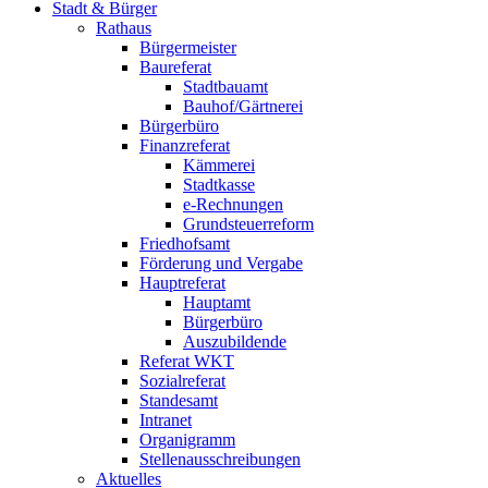
Stadt & Bürger
Rathaus
Bürgermeister
Baureferat
Stadtbauamt
Bauhof/Gärtnerei
Bürgerbüro
Finanzreferat
Kämmerei
Stadtkasse
e-Rechnungen
Grundsteuerreform
Friedhofsamt
Förderung und Vergabe
Hauptreferat
Hauptamt
Bürgerbüro
Auszubildende
Referat WKT
Sozialreferat
Standesamt
Intranet
Organigramm
Stellenausschreibungen
Aktuelles