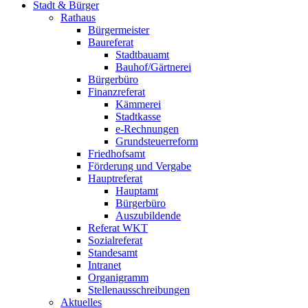
Stadt & Bürger
Rathaus
Bürgermeister
Baureferat
Stadtbauamt
Bauhof/Gärtnerei
Bürgerbüro
Finanzreferat
Kämmerei
Stadtkasse
e-Rechnungen
Grundsteuerreform
Friedhofsamt
Förderung und Vergabe
Hauptreferat
Hauptamt
Bürgerbüro
Auszubildende
Referat WKT
Sozialreferat
Standesamt
Intranet
Organigramm
Stellenausschreibungen
Aktuelles