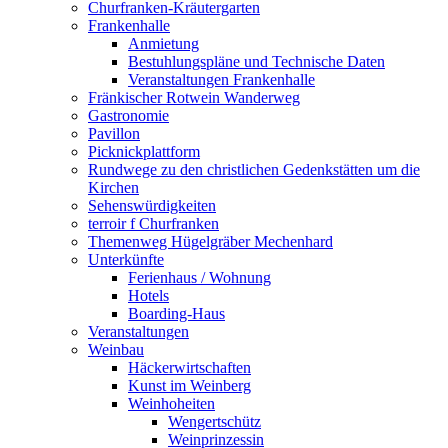
Churfranken-Kräutergarten
Frankenhalle
Anmietung
Bestuhlungspläne und Technische Daten
Veranstaltungen Frankenhalle
Fränkischer Rotwein Wanderweg
Gastronomie
Pavillon
Picknickplattform
Rundwege zu den christlichen Gedenkstätten um die
Kirchen
Sehenswürdigkeiten
terroir f Churfranken
Themenweg Hügelgräber Mechenhard
Unterkünfte
Ferienhaus / Wohnung
Hotels
Boarding-Haus
Veranstaltungen
Weinbau
Häckerwirtschaften
Kunst im Weinberg
Weinhoheiten
Wengertschütz
Weinprinzessin