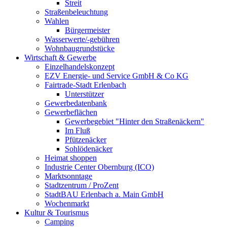
Streit
Straßenbeleuchtung
Wahlen
Bürgermeister
Wasserwerte/-gebühren
Wohnbaugrundstücke
Wirtschaft & Gewerbe
Einzelhandelskonzept
EZV Energie- und Service GmbH & Co KG
Fairtrade-Stadt Erlenbach
Unterstützer
Gewerbedatenbank
Gewerbeflächen
Gewerbegebiet "Hinter den Straßenäckern"
Im Fluß
Pfützenäcker
Sohlödenäcker
Heimat shoppen
Industrie Center Obernburg (ICO)
Marktsonntage
Stadtzentrum / ProZent
StadtBAU Erlenbach a. Main GmbH
Wochenmarkt
Kultur & Tourismus
Camping