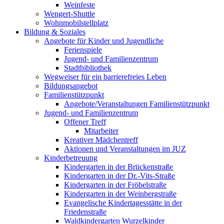
Weinfeste
Wengert-Shuttle
Wohnmobilstellplatz
Bildung & Soziales
Angebote für Kinder und Jugendliche
Ferienspiele
Jugend- und Familienzentrum
Stadtbibliothek
Wegweiser für ein barrierefreies Leben
Bildungsangebot
Familienstützpunkt
Angebote/Veranstaltungen Familienstützpunkt
Jugend- und Familienzentrum
Offener Treff
Mitarbeiter
Kreativer Mädchentreff
Aktionen und Veranstaltungen im JUZ
Kinderbetreuung
Kindergarten in der Brückenstraße
Kindergarten in der Dr.-Vits-Straße
Kindergarten in der Fröbelstraße
Kindergarten in der Weinbergstraße
Evangelische Kindertagesstätte in der
Friedenstraße
Waldkindergarten Wurzelkinder