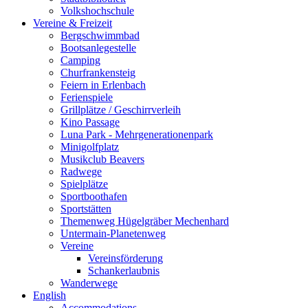
Volkshochschule
Vereine & Freizeit
Bergschwimmbad
Bootsanlegestelle
Camping
Churfrankensteig
Feiern in Erlenbach
Ferienspiele
Grillplätze / Geschirrverleih
Kino Passage
Luna Park - Mehrgenerationenpark
Minigolfplatz
Musikclub Beavers
Radwege
Spielplätze
Sportboothafen
Sportstätten
Themenweg Hügelgräber Mechenhard
Untermain-Planetenweg
Vereine
Vereinsförderung
Schankerlaubnis
Wanderwege
English
Accommodations