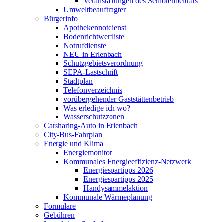
Veranstaltungen des Seniorenbeitrats
Umweltbeauftragter
Bürgerinfo
Apothekennotdienst
Bodenrichtwertliste
Notrufdienste
NEU in Erlenbach
Schutzgebietsverordnung
SEPA-Lastschrift
Stadtplan
Telefonverzeichnis
vorübergehender Gaststättenbetrieb
Was erledige ich wo?
Wasserschutzzonen
Carsharing-Auto in Erlenbach
City-Bus-Fahrplan
Energie und Klima
Energiemonitor
Kommunales Energieeffizienz-Netzwerk
Energiespartipps 2026
Energiespartipps 2025
Handysammelaktion
Kommunale Wärmeplanung
Formulare
Gebühren