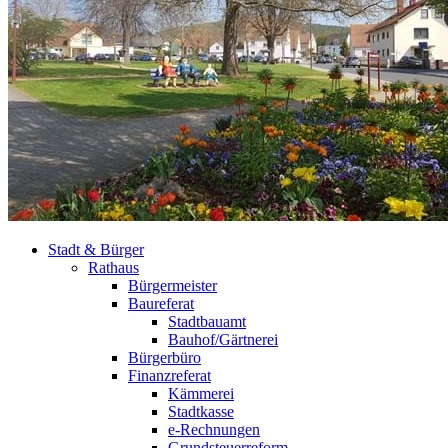
Stadt & Bürger
Rathaus
Bürgermeister
Baureferat
Stadtbauamt
Bauhof/Gärtnerei
Bürgerbüro
Finanzreferat
Kämmerei
Stadtkasse
e-Rechnungen
Grundsteuerreform