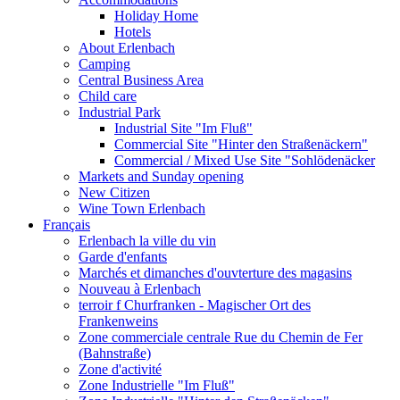
Holiday Home
Hotels
About Erlenbach
Camping
Central Business Area
Child care
Industrial Park
Industrial Site "Im Fluß"
Commercial Site "Hinter den Straßenäckern"
Commercial / Mixed Use Site "Sohlödenäcker
Markets and Sunday opening
New Citizen
Wine Town Erlenbach
Français
Erlenbach la ville du vin
Garde d'enfants
Marchés et dimanches d'ouvterture des magasins
Nouveau à Erlenbach
terroir f Churfranken - Magischer Ort des
Frankenweins
Zone commerciale centrale Rue du Chemin de Fer
(Bahnstraße)
Zone d'activité
Zone Industrielle "Im Fluß"