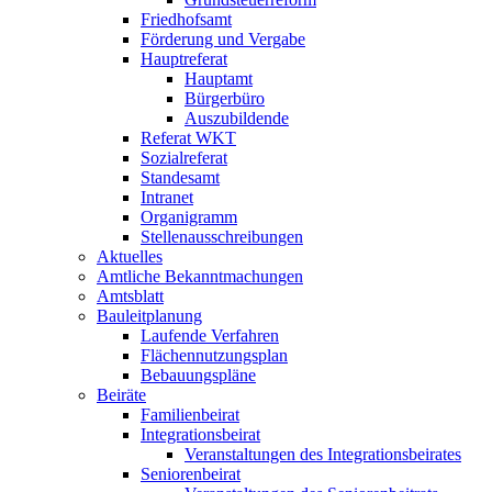
Friedhofsamt
Förderung und Vergabe
Hauptreferat
Hauptamt
Bürgerbüro
Auszubildende
Referat WKT
Sozialreferat
Standesamt
Intranet
Organigramm
Stellenausschreibungen
Aktuelles
Amtliche Bekanntmachungen
Amtsblatt
Bauleitplanung
Laufende Verfahren
Flächennutzungsplan
Bebauungspläne
Beiräte
Familienbeirat
Integrationsbeirat
Veranstaltungen des Integrationsbeirates
Seniorenbeirat