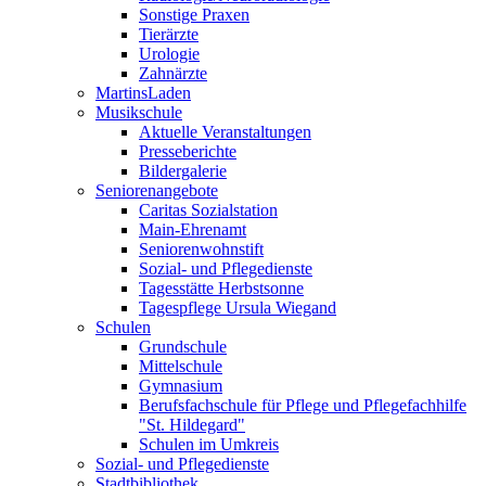
Sonstige Praxen
Tierärzte
Urologie
Zahnärzte
MartinsLaden
Musikschule
Aktuelle Veranstaltungen
Presseberichte
Bildergalerie
Seniorenangebote
Caritas Sozialstation
Main-Ehrenamt
Seniorenwohnstift
Sozial- und Pflegedienste
Tagesstätte Herbstsonne
Tagespflege Ursula Wiegand
Schulen
Grundschule
Mittelschule
Gymnasium
Berufsfachschule für Pflege und Pflegefachhilfe
"St. Hildegard"
Schulen im Umkreis
Sozial- und Pflegedienste
Stadtbibliothek