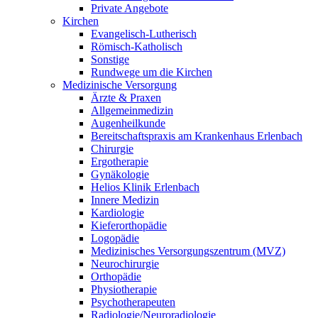
Private Angebote
Kirchen
Evangelisch-Lutherisch
Römisch-Katholisch
Sonstige
Rundwege um die Kirchen
Medizinische Versorgung
Ärzte & Praxen
Allgemeinmedizin
Augenheilkunde
Bereitschaftspraxis am Krankenhaus Erlenbach
Chirurgie
Ergotherapie
Gynäkologie
Helios Klinik Erlenbach
Innere Medizin
Kardiologie
Kieferorthopädie
Logopädie
Medizinisches Versorgungszentrum (MVZ)
Neurochirurgie
Orthopädie
Physiotherapie
Psychotherapeuten
Radiologie/Neuroradiologie