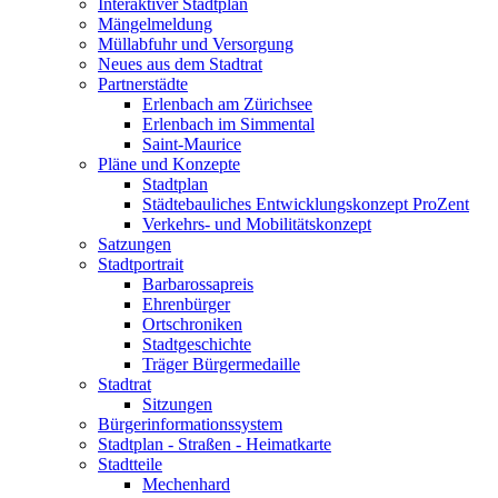
Interaktiver Stadtplan
Mängelmeldung
Müllabfuhr und Versorgung
Neues aus dem Stadtrat
Partnerstädte
Erlenbach am Zürichsee
Erlenbach im Simmental
Saint-Maurice
Pläne und Konzepte
Stadtplan
Städtebauliches Entwicklungskonzept ProZent
Verkehrs- und Mobilitätskonzept
Satzungen
Stadtportrait
Barbarossapreis
Ehrenbürger
Ortschroniken
Stadtgeschichte
Träger Bürgermedaille
Stadtrat
Sitzungen
Bürgerinformationssystem
Stadtplan - Straßen - Heimatkarte
Stadtteile
Mechenhard